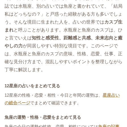
誌では水瓶座、別の占いでは魚座と書かれていて、「結局
私はどっちなの？」と戸惑った経験がある方も多いでしょ
う。そんな境目に生まれた人を、占いの世界では
カスプ生
まれ
と呼ぶことがあります。水瓶座と魚座のカスプは、ひ
と言でいえば
知性と感受性、距離感と共感、未来志向と癒
やしの力
が同居しやすい特別な境目です。このページで
は、水瓶座と魚座のカスプの意味、性格、恋愛、仕事、正
確な見分け方まで、混乱しやすいポイントを整理しながら
丁寧に解説します。
12星座の占いをまとめて見る
12星座の性格・恋愛・相性・今日と年間の運勢は、
星座占い
の総合ページ
でまとめて確認できます。
魚座の運勢・性格・恋愛をまとめて見る
魚座の今日の運勢や性格、恋愛、相性については
魚座の記事