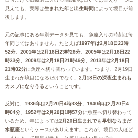
見えても、実際は
生まれた年
と
出生時間
によって境目が前
後します。
元の記事にある年別データを見ても、魚座入りの時刻は毎
年同じではありません。たとえば
1997年は2月18日23時
52分
、
2001年は2月18日23時28分
、
2005年は2月18日22
時33分
、
2009年は2月18日21時46分
、
2013年は2月18日
21時02分
に魚座へ切り替わっています。つまり、2月19日
生まれが境目になるだけでなく、
2月18日の深夜生まれも
カスプになりうる
ということです。
反対に、
1936年は2月20日4時33分
、
1940年は2月20日4
時04分
、
1952年は2月20日1時57分
に魚座へ切り替わって
いるため、年によっては
2月20日生まれでも早朝ならまだ
水瓶座
というケースがありえます。これが、境目の人ほど