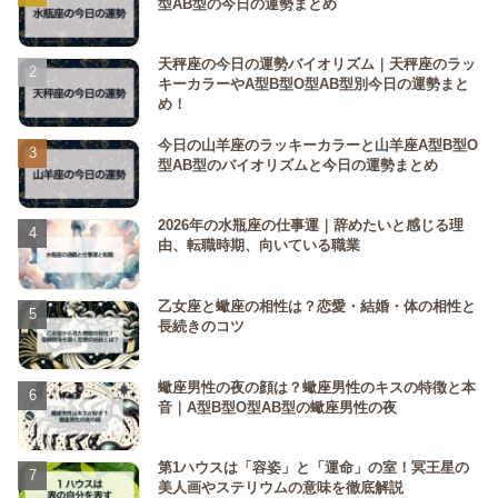
型AB型の今日の運勢まとめ
天秤座の今日の運勢バイオリズム｜天秤座のラッ
キーカラーやA型B型O型AB型別今日の運勢まと
め！
今日の山羊座のラッキーカラーと山羊座A型B型O
型AB型のバイオリズムと今日の運勢まとめ
2026年の水瓶座の仕事運｜辞めたいと感じる理
由、転職時期、向いている職業
乙女座と蠍座の相性は？恋愛・結婚・体の相性と
長続きのコツ
蠍座男性の夜の顔は？蠍座男性のキスの特徴と本
音｜A型B型O型AB型の蠍座男性の夜
第1ハウスは「容姿」と「運命」の室！冥王星の
美人画やステリウムの意味を徹底解説