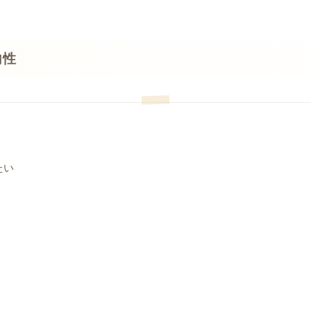
向性
たい