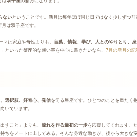
月は
双子座の新月
になります。
らない
ということです。新月は毎年ほぼ同じ日ではなく少しずつ前
月新月は双子座です。
テーマは家庭や母性よりも、
言葉、情報、学び、人とのやりとり、身
所」といった蟹座的な願い事を中心に書きたいなら、
7月の新月の記
動、選択肢、好奇心、発信
を司る星座です。ひとつのことを重たく
に向いています。
に出すこと」よりも、
流れを作る最初の一歩
を応援してくれます。
気持ちをノートに出してみる。そんな身近な動きが、後から大きな