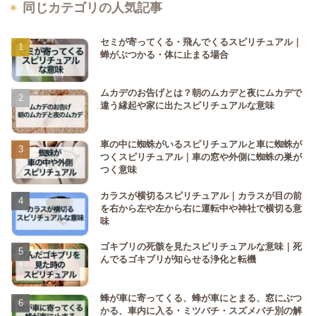
同じカテゴリの人気記事
セミが寄ってくる・飛んでくるスピリチュアル｜
蝉がぶつかる・体に止まる場合
ムカデのお告げとは？朝のムカデと夜にムカデで
違う縁起や家に出たスピリチュアルな意味
車の中に蜘蛛がいるスピリチュアルと車に蜘蛛が
つくスピリチュアル｜車の窓や外側に蜘蛛の巣が
つく意味
カラスが横切るスピリチュアル｜カラスが目の前
を右から左や左から右に運転中や神社で横切る意
味
ゴキブリの死骸を見たスピリチュアルな意味｜死
んでるゴキブリが知らせる浄化と転機
蜂が車に寄ってくる、蜂が車にとまる、窓にぶつ
かる、車内に入る・ミツバチ・スズメバチ別の解