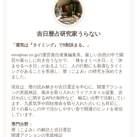
吉日暦占研究家うらない
「運気は『タイミング』で9割決まる。」
omajinai.co.jpの運営責任者兼編集長。厳しい自然の中で園
芸や暮らしに向き合うなかで、「種をまくべき日」と「休
ませるべき日」があるように、人の行動にも最適なタイミ
ングがあることを実感し、暦（こよみ）の研究を深めてき
ました。
現在は、暦の読み解きや吉日選定を中心に、開運アクショ
ンの実践検証、風水を取り入れたライフスタイル提案、吉
日や占いに関するAPIの制作など、幅広い分野で活動してい
ます。九星気学や四柱推命を取り入れた占いにも対応し、
日々の暮らしの中で活かしやすい形で開運のヒントを発信
しています。
専門分野：
暦（こよみ）の解読と吉日選定
開運アクションの実践検証