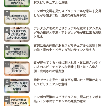
釈スピリチュアルな意味
トンボの交尾を見たスピリチュアルな意味｜交尾
しながら飛ぶ二匹・連結の縁起を解説
アシダカグモのスピリチュアルな意味｜アシダカ
グモの縁起と幸運・アシダカグモが夜に出る意味
と風水
玄関に虫の死骸があるスピリチュアルな意味｜家
の前・家の中・ベランダ別のサインと整え方
蚊が寄ってくる・蚊に刺される・蚊に刺されやす
い人のスピリチュアルな意味｜顔・首・右側左
側・虫刺されの場所別
神社でセミを見た・鳴き声を聞いた・死骸があっ
たスピリチュアルな意味
トンボの死骸のスピリチュアル、死んだトンボや
黒いトンボのオニヤンマの死骸の意味