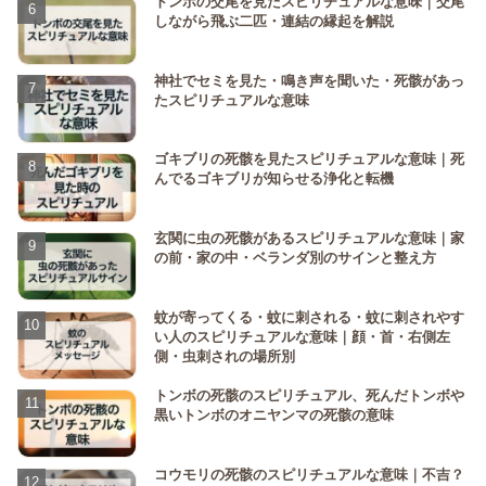
トンボの交尾を見たスピリチュアルな意味｜交尾
しながら飛ぶ二匹・連結の縁起を解説
神社でセミを見た・鳴き声を聞いた・死骸があっ
たスピリチュアルな意味
ゴキブリの死骸を見たスピリチュアルな意味｜死
んでるゴキブリが知らせる浄化と転機
玄関に虫の死骸があるスピリチュアルな意味｜家
の前・家の中・ベランダ別のサインと整え方
蚊が寄ってくる・蚊に刺される・蚊に刺されやす
い人のスピリチュアルな意味｜顔・首・右側左
側・虫刺されの場所別
トンボの死骸のスピリチュアル、死んだトンボや
黒いトンボのオニヤンマの死骸の意味
コウモリの死骸のスピリチュアルな意味｜不吉？