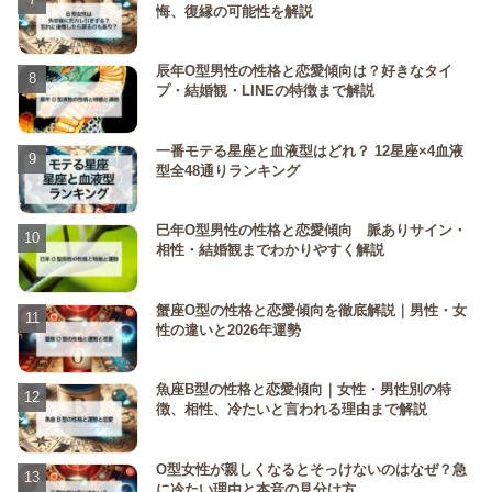
悔、復縁の可能性を解説
辰年O型男性の性格と恋愛傾向は？好きなタイ
プ・結婚観・LINEの特徴まで解説
一番モテる星座と血液型はどれ？ 12星座×4血液
型全48通りランキング
巳年O型男性の性格と恋愛傾向 脈ありサイン・
相性・結婚観までわかりやすく解説
蟹座O型の性格と恋愛傾向を徹底解説｜男性・女
性の違いと2026年運勢
魚座B型の性格と恋愛傾向｜女性・男性別の特
徴、相性、冷たいと言われる理由まで解説
O型女性が親しくなるとそっけないのはなぜ？急
に冷たい理由と本音の見分け方