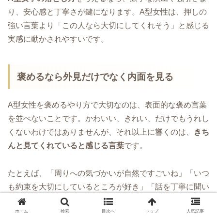
り、安心感と丁寧さが鍵になります。A型女性は、押しの
強い言葉より「この人なら大切にしてくれそう」と感じる
実感に動かされやすいです。
褒めるなら外見だけでなく内面を見る
A型女性を褒めるやり方で大切なのは、表面的な褒め言葉
を並べないことです。かわいい、きれい、だけでもうれし
くないわけではありませんが、それ以上に響くのは、
きち
んと見てくれていると感じる言葉
です。
たとえば、「周りへの気づかいが自然ですごいね」「いつ
も約束を大切にしているところが好き」「話を丁寧に聞い
てくれるから安心する」など、行動や人柄を褒めると心に
ホーム
検索
目次へ
トップ
人気記事
残りやすいです。