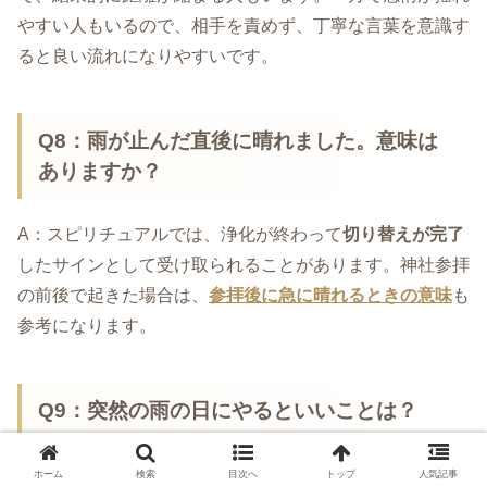
やすい人もいるので、相手を責めず、丁寧な言葉を意識す
ると良い流れになりやすいです。
Q8：雨が止んだ直後に晴れました。意味は
ありますか？
A：スピリチュアルでは、浄化が終わって
切り替えが完了
したサインとして受け取られることがあります。神社参拝
の前後で起きた場合は、
参拝後に急に晴れるときの意味
も
参考になります。
Q9：突然の雨の日にやるといいことは？
A：おすすめは「体を温める」「不要な情報を切る」「紙
ホーム
検索
目次へ
トップ
人気記事