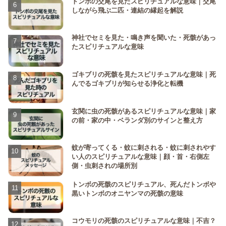
トンボの交尾を見たスピリチュアルな意味｜交尾
しながら飛ぶ二匹・連結の縁起を解説
神社でセミを見た・鳴き声を聞いた・死骸があっ
たスピリチュアルな意味
ゴキブリの死骸を見たスピリチュアルな意味｜死
んでるゴキブリが知らせる浄化と転機
玄関に虫の死骸があるスピリチュアルな意味｜家
の前・家の中・ベランダ別のサインと整え方
蚊が寄ってくる・蚊に刺される・蚊に刺されやす
い人のスピリチュアルな意味｜顔・首・右側左
側・虫刺されの場所別
トンボの死骸のスピリチュアル、死んだトンボや
黒いトンボのオニヤンマの死骸の意味
コウモリの死骸のスピリチュアルな意味｜不吉？