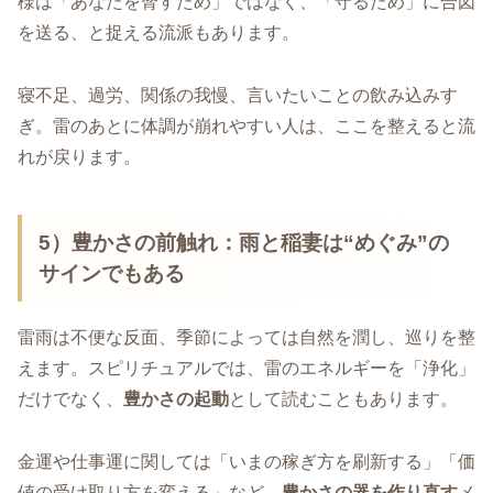
様は「あなたを脅すため」ではなく、「守るため」に合図
を送る、と捉える流派もあります。
寝不足、過労、関係の我慢、言いたいことの飲み込みす
ぎ。雷のあとに体調が崩れやすい人は、ここを整えると流
れが戻ります。
5）豊かさの前触れ
：雨と稲妻は“めぐみ”の
サインでもある
雷雨は不便な反面、季節によっては自然を潤し、巡りを整
えます。スピリチュアルでは、雷のエネルギーを「浄化」
だけでなく、
豊かさの起動
として読むこともあります。
金運や仕事運に関しては「いまの稼ぎ方を刷新する」「価
値の受け取り方を変える」など、
豊かさの器を作り直す
メ