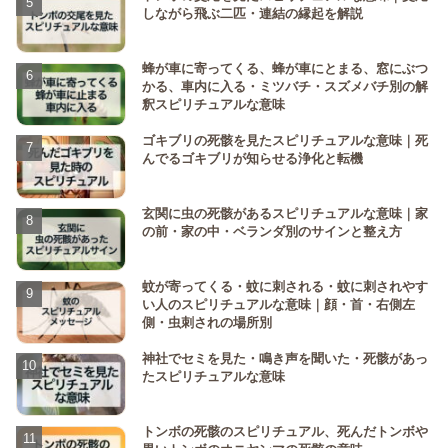
しながら飛ぶ二匹・連結の縁起を解説
蜂が車に寄ってくる、蜂が車にとまる、窓にぶつ
かる、車内に入る・ミツバチ・スズメバチ別の解
釈スピリチュアルな意味
ゴキブリの死骸を見たスピリチュアルな意味｜死
んでるゴキブリが知らせる浄化と転機
玄関に虫の死骸があるスピリチュアルな意味｜家
の前・家の中・ベランダ別のサインと整え方
蚊が寄ってくる・蚊に刺される・蚊に刺されやす
い人のスピリチュアルな意味｜顔・首・右側左
側・虫刺されの場所別
神社でセミを見た・鳴き声を聞いた・死骸があっ
たスピリチュアルな意味
トンボの死骸のスピリチュアル、死んだトンボや