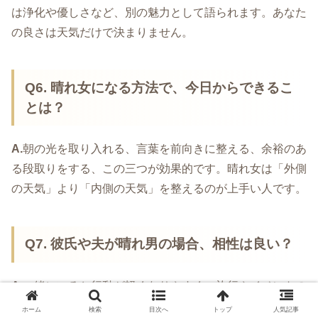
は浄化や優しさなど、別の魅力として語られます。あなた
の良さは天気だけで決まりません。
Q6. 晴れ女になる方法で、今日からできるこ
とは？
A.
朝の光を取り入れる、言葉を前向きに整える、余裕のあ
る段取りをする、この三つが効果的です。晴れ女は「外側
の天気」より「内側の天気」を整えるのが上手い人です。
Q7. 彼氏や夫が晴れ男の場合、相性は良い？
A.
一緒にいると行動が軽くなりやすく、旅行やイベントの
満足度が上がりやすいと言われます。晴れ男については、
ホーム
検索
目次へ
トップ
人気記事