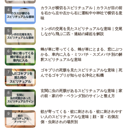
カラスが横切るスピリチュアル｜カラスが目の前
を右から左や左から右に運転中や神社で横切る意
味
トンボの交尾を見たスピリチュアルな意味｜交尾
しながら飛ぶ二匹・連結の縁起を解説
蜂が車に寄ってくる、蜂が車にとまる、窓にぶつ
かる、車内に入る・ミツバチ・スズメバチ別の解
釈スピリチュアルな意味
ゴキブリの死骸を見たスピリチュアルな意味｜死
んでるゴキブリが知らせる浄化と転機
玄関に虫の死骸があるスピリチュアルな意味｜家
の前・家の中・ベランダ別のサインと整え方
蚊が寄ってくる・蚊に刺される・蚊に刺されやす
い人のスピリチュアルな意味｜顔・首・右側左
側・虫刺されの場所別