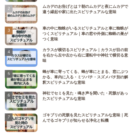
ムカデのお告げとは？朝のムカデと夜にムカデで
違う縁起や家に出たスピリチュアルな意味
車の中に蜘蛛がいるスピリチュアルと車に蜘蛛が
つくスピリチュアル｜車の窓や外側に蜘蛛の巣が
つく意味
カラスが横切るスピリチュアル｜カラスが目の前
を右から左や左から右に運転中や神社で横切る意
味
蜂が車に寄ってくる、蜂が車にとまる、窓にぶつ
かる、車内に入る・ミツバチ・スズメバチ別の解
釈スピリチュアルな意味
神社でセミを見た・鳴き声を聞いた・死骸があっ
たスピリチュアルな意味
ゴキブリの死骸を見たスピリチュアルな意味｜死
んでるゴキブリが知らせる浄化と転機