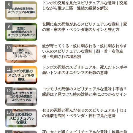
トンボの交尾を見たスピリチュアルな意味｜交尾
しながら飛ぶ二匹・連結の縁起を解説
玄関に虫の死骸があるスピリチュアルな意味｜家
の前・家の中・ベランダ別のサインと整え方
蚊が寄ってくる・蚊に刺される・蚊に刺されやす
い人のスピリチュアルな意味｜顔・首・右側左
側・虫刺されの場所別
トンボの死骸のスピリチュアル、死んだトンボや
黒いトンボのオニヤンマの死骸の意味
コウモリの死骸のスピリチュアルな意味｜不吉？
縁起は？見つけた時の対処と車にぶつかるサイン
セミの死骸と死んだセミのスピリチュアル｜セミ
の死骸を玄関・ベランダ・神社で見た意味
夜にセミが鳴くスピリチュアルな意味｜地震の前