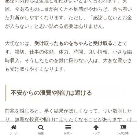
感謝の気持ちは金運と相性がよいとよく言われます。実
際、今あるものに目が向くと不足感がやわらぎ、落ち着い
た判断がしやすくなります。ただし、「感謝しないとお金
が入らない」と思い詰める必要はありません。
大切なのは、
受け取ったものをちゃんと受け取ること
で
す。親切、仕事の依頼、体力、時間、良い情報、小さな臨
時収入。そうしたものを雑に扱わない人は、大きな豊かさ
も受け取りやすくなります。
不安からの浪費や賭けは避ける
前兆を感じると、早く結果がほしくなって、つい散財した
り、無理な投資や賭けに走りたくなることがあります。け
れどそれは、前兆を活かすというより、
不安に振り回され
ホーム
検索
目次へ
トップ
人気記事
ている状態
です。