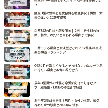
星座別のAB型嫌われたサインで関係を修復しよ
う！
蟹座O型の性格と恋愛傾向を徹底解説｜男性・女
性の違いと2026年運勢
魚座B型の性格と恋愛傾向｜女性・男性別の特
徴、相性、冷たいと言われる理由まで解説
一番モテる星座と血液型はどれ？ 12星座×4血液
型全48通りランキング
O型女性が親しくなるとそっけないのはなぜ？急
に冷たい理由と本音の見分け方
辰年O型男性の性格と恋愛傾向は？好きなタイ
プ・結婚観・LINEの特徴まで解説
射手座O型はモテる？男性・女性の本音、嫉妬、
冷めた時の態度と2026年の流れ