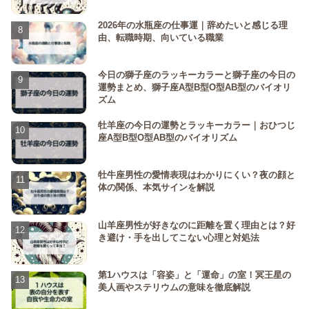
2026年の水瓶座の仕事運｜辞めたいと感じる理
由、転職時期、向いている職業
今日の獅子座のラッキーカラーと獅子座の今日の
運勢まとめ、獅子座A型B型O型AB型のバイオリ
ズム
牡羊座の今日の運勢とラッキーカラー｜おひつじ
座A型B型O型AB型のバイオリズム
牡牛座男性の愛情表現はわかりにくい？夜の顔と
体の関係、本気サインを解説
山羊座男性が好きなのに距離を置く理由とは？好
き避け・手を出してこない心理と対処法
第1ハウスは「容姿」と「運命」の室！冥王星の
美人画やステリウムの意味を徹底解説