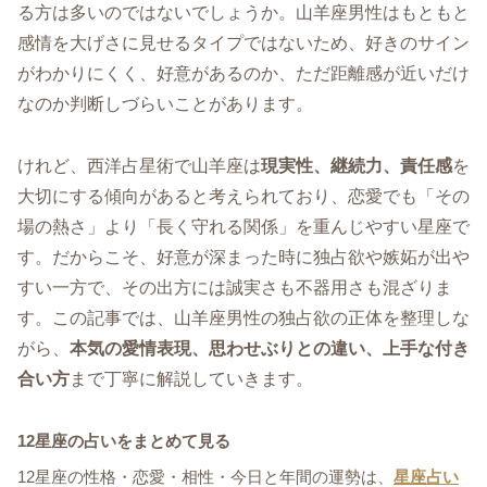
る方は多いのではないでしょうか。山羊座男性はもともと
感情を大げさに見せるタイプではないため、好きのサイン
がわかりにくく、好意があるのか、ただ距離感が近いだけ
なのか判断しづらいことがあります。
けれど、西洋占星術で山羊座は
現実性、継続力、責任感
を
大切にする傾向があると考えられており、恋愛でも「その
場の熱さ」より「長く守れる関係」を重んじやすい星座で
す。だからこそ、好意が深まった時に独占欲や嫉妬が出や
すい一方で、その出方には誠実さも不器用さも混ざりま
す。この記事では、山羊座男性の独占欲の正体を整理しな
がら、
本気の愛情表現、思わせぶりとの違い、上手な付き
合い方
まで丁寧に解説していきます。
12星座の占いをまとめて見る
12星座の性格・恋愛・相性・今日と年間の運勢は、
星座占い