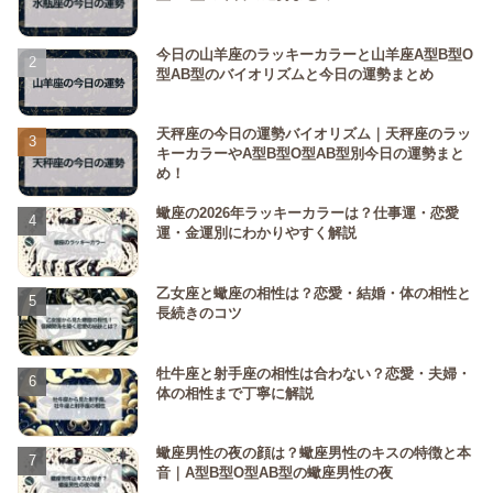
今日の山羊座のラッキーカラーと山羊座A型B型O
型AB型のバイオリズムと今日の運勢まとめ
天秤座の今日の運勢バイオリズム｜天秤座のラッ
キーカラーやA型B型O型AB型別今日の運勢まと
め！
蠍座の2026年ラッキーカラーは？仕事運・恋愛
運・金運別にわかりやすく解説
乙女座と蠍座の相性は？恋愛・結婚・体の相性と
長続きのコツ
牡牛座と射手座の相性は合わない？恋愛・夫婦・
体の相性まで丁寧に解説
蠍座男性の夜の顔は？蠍座男性のキスの特徴と本
音｜A型B型O型AB型の蠍座男性の夜