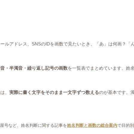
ールアドレス、SNSのIDを画数で見たいとき、「あ」は何画？「
濁音・半濁音・繰り返し記号の画数
を一覧表でまとめています。姓
きは、
実際に書く文字をそのまま一文字ずつ数える
のが基本です。
・屋号など、姓名判断に関する記事を
姓名判断と画数の総合案内
で目的別