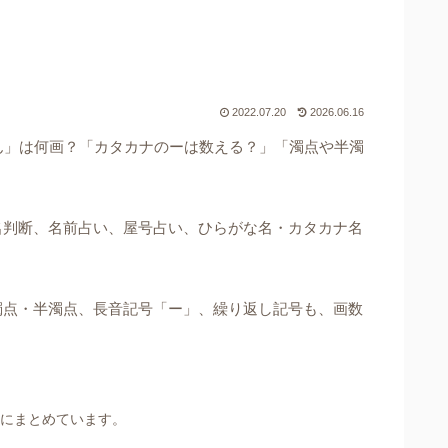
2022.07.20
2026.06.16
ん」は何画？「カタカナのーは数える？」「濁点や半濁
名判断、名前占い、屋号占い、ひらがな名・カタカナ名
濁点・半濁点、長音記号「ー」、繰り返し記号も、画数
にまとめています。