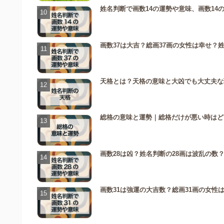
姓名判断で画数14の運勢や意味、画数14
画数37は大吉？総画37画の女性は幸せ？
天格とは？天格の意味と大凶でも大丈夫な
総格の意味と運勢｜総格だけが悪い時はど
画数28は凶？姓名判断の28画は波乱の数
画数31は強運の大吉数？総画31画の女性