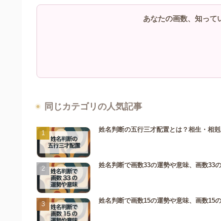
あなたの画数、知って
同じカテゴリの人気記事
姓名判断の五行三才配置とは？相生・相剋
姓名判断で画数33の運勢や意味、画数33
姓名判断で画数15の運勢や意味、画数15