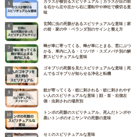
カラスが横切るスピリチュアル｜カラスが目の前
を右から左や左から右に運転中や神社で横切る意
味
玄関に虫の死骸があるスピリチュアルな意味｜家
の前・家の中・ベランダ別のサインと整え方
蜂が車に寄ってくる、蜂が車にとまる、窓にぶつ
かる、車内に入る・ミツバチ・スズメバチ別の解
釈スピリチュアルな意味
ゴキブリの死骸を見たスピリチュアルな意味｜死
んでるゴキブリが知らせる浄化と転機
蚊が寄ってくる・蚊に刺される・蚊に刺されやす
い人のスピリチュアルな意味｜顔・首・右側左
側・虫刺されの場所別
トンボの死骸のスピリチュアル、死んだトンボや
黒いトンボのオニヤンマの死骸の意味
セミのスピリチュアルな意味