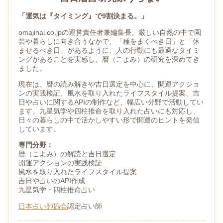
「運気は『タイミング』で9割決まる。」
omajinai.co.jpの運営責任者兼編集長。厳しい自然の中で園
芸や暮らしに向き合うなかで、「種をまくべき日」と「休
ませるべき日」があるように、人の行動にも最適なタイミ
ングがあることを実感し、暦（こよみ）の研究を深めてき
ました。
現在は、暦の読み解きや吉日選定を中心に、開運アクショ
ンの実践検証、風水を取り入れたライフスタイル提案、吉
日や占いに関するAPIの制作など、幅広い分野で活動してい
ます。九星気学や四柱推命を取り入れた占いにも対応し、
日々の暮らしの中で活かしやすい形で開運のヒントを発信
しています。
専門分野：
暦（こよみ）の解読と吉日選定
開運アクションの実践検証
風水を取り入れたライフスタイル提案
吉日や占いのAPI作成
九星気学・四柱推命占い
日本占い師協会
認定占い師