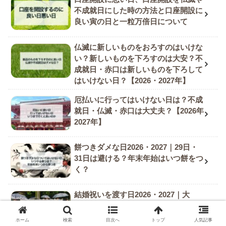
不成就日にした時の方法と口座開設に
良い寅の日と一粒万倍日について
仏滅に新しいものをおろすのはいけな
い？新しいものを下ろすのは大安？不
成就日・赤口は新しいものを下ろして
はいけない日？【2026・2027年】
厄払いに行ってはいけない日は？不成
就日・仏滅・赤口は大丈夫？【2026年
2027年】
餅つきダメな日2026・2027｜29日・
31日は避ける？年末年始はいつ餅をつ
く？
結婚祝いを渡す日2026・2027｜大
安・友引など良い日柄カレンダー
ホーム
検索
目次へ
トップ
人気記事