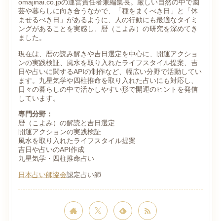
omajinai.co.jpの運営責任者兼編集長。厳しい自然の中で園
芸や暮らしに向き合うなかで、「種をまくべき日」と「休
ませるべき日」があるように、人の行動にも最適なタイミ
ングがあることを実感し、暦（こよみ）の研究を深めてき
ました。
現在は、暦の読み解きや吉日選定を中心に、開運アクショ
ンの実践検証、風水を取り入れたライフスタイル提案、吉
日や占いに関するAPIの制作など、幅広い分野で活動してい
ます。九星気学や四柱推命を取り入れた占いにも対応し、
日々の暮らしの中で活かしやすい形で開運のヒントを発信
しています。
専門分野：
暦（こよみ）の解読と吉日選定
開運アクションの実践検証
風水を取り入れたライフスタイル提案
吉日や占いのAPI作成
九星気学・四柱推命占い
日本占い師協会
認定占い師