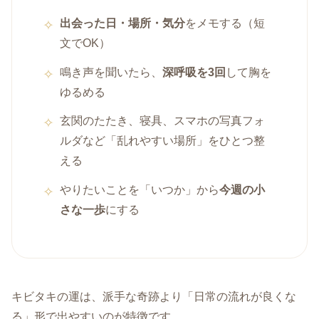
出会った日・場所・気分
をメモする（短
文でOK）
鳴き声を聞いたら、
深呼吸を3回
して胸を
ゆるめる
玄関のたたき、寝具、スマホの写真フォ
ルダなど「乱れやすい場所」をひとつ整
える
やりたいことを「いつか」から
今週の小
さな一歩
にする
キビタキの運は、派手な奇跡より「日常の流れが良くな
る」形で出やすいのが特徴です。