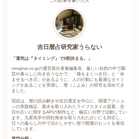
この記事を書いた人
吉日暦占研究家うらない
「運気は『タイミング』で9割決まる。」
omajinai.co.jpの運営責任者兼編集長。厳しい自然の中で園
芸や暮らしに向き合うなかで、「種をまくべき日」と「休
ませるべき日」があるように、人の行動にも最適なタイミ
ングがあることを実感し、暦（こよみ）の研究を深めてき
ました。
現在は、暦の読み解きや吉日選定を中心に、開運アクショ
ンの実践検証、風水を取り入れたライフスタイル提案、吉
日や占いに関するAPIの制作など、幅広い分野で活動してい
ます。九星気学や四柱推命を取り入れた占いにも対応し、
日々の暮らしの中で活かしやすい形で開運のヒントを発信
しています。
専門分野：