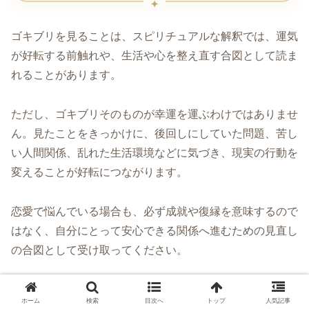
ゴキブリを見ることは、スピリチュアルな解釈では、運気
が好転する前触れや、生活や心を整え直す合図として読ま
れることがあります。
ただし、ゴキブリそのものが幸運を運ぶわけではありませ
ん。見たことをきっかけに、後回しにしていた問題、苦し
い人間関係、乱れた生活環境などに気づき、現実の行動を
変えることが好転につながります。
恋愛で悩んでいる場合も、必ず成就や復縁を意味するので
はなく、自分にとって安心できる関係へ進むための見直し
の合図として受け取ってください。
怖い出来事を無理に幸運へ置き換えるのではなく、今の自
ホーム
検索
目次へ
トップ
人気記事
分に必要な変化を見つけることが、ゴキブリのお告げを前