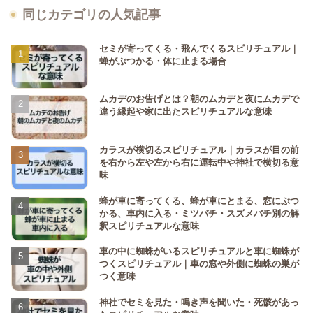
同じカテゴリの人気記事
セミが寄ってくる・飛んでくるスピリチュアル｜
蝉がぶつかる・体に止まる場合
ムカデのお告げとは？朝のムカデと夜にムカデで
違う縁起や家に出たスピリチュアルな意味
カラスが横切るスピリチュアル｜カラスが目の前
を右から左や左から右に運転中や神社で横切る意
味
蜂が車に寄ってくる、蜂が車にとまる、窓にぶつ
かる、車内に入る・ミツバチ・スズメバチ別の解
釈スピリチュアルな意味
車の中に蜘蛛がいるスピリチュアルと車に蜘蛛が
つくスピリチュアル｜車の窓や外側に蜘蛛の巣が
つく意味
神社でセミを見た・鳴き声を聞いた・死骸があっ