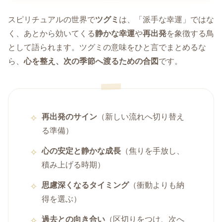
スピリチュアルの世界で
ツグミ
は、「派手な幸運」ではな
く、あとから効いてくる
静かな幸運
や
再出発
を象徴する鳥
として語られます。ツグミの意味をひと言でまとめるな
ら、
心を整え、次の季節へ渡るための合図
です。
再出発のサイン
（新しい流れへ切り替え
る準備）
心の安定と静かな成長
（焦りを手放し、
積み上げる時期）
思慮深くなるタイミング
（衝動よりも納
得を選ぶ）
過去との向き合い
（区切りをつけ、次へ