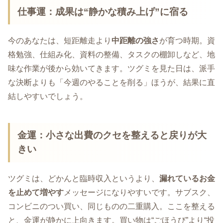
仕事運：成果は“静かな積み上げ”に宿る
今のあなたは、短距離走より
中距離の強さ
が育つ時期。資
格勉強、仕組み化、資料の整備、タスクの棚卸しなど、地
味な作業が後から効いてきます。ツグミを見た日は、派手
な決断よりも「今週のやることを削る」ほうが、結果に直
結しやすいでしょう。
金運：小さな出費のクセを整えると戻りが大
きい
ツグミは、どかんと臨時収入というより、
漏れているお金
を止めて増やす
メッセージになりやすいです。サブスク、
コンビニのつい買い、同じものの二重購入。ここを整える
と、金運が静かに上向きます。買い物は“ごほうび”より“投