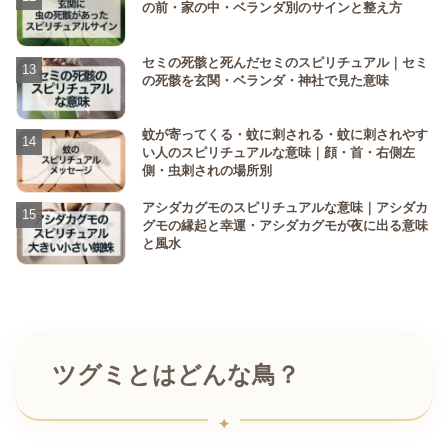
の前・家の中・ベランダ別のサインと整え方
セミの死骸と死んだセミのスピリチュアル｜セミ
の死骸を玄関・ベランダ・神社で見た意味
蚊が寄ってくる・蚊に刺される・蚊に刺されやす
い人のスピリチュアルな意味｜顔・首・右側左
側・虫刺されの場所別
アシダカグモのスピリチュアルな意味｜アシダカ
グモの縁起と幸運・アシダカグモが夜に出る意味
と風水
ツグミとはどんな鳥？