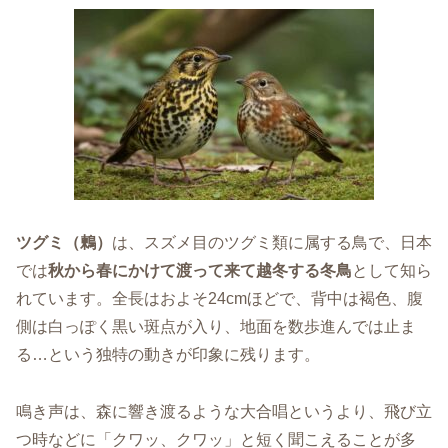
ツグミ（鶫）
は、スズメ目のツグミ類に属する鳥で、日本
では
秋から春にかけて渡って来て越冬する冬鳥
として知ら
れています。全長はおよそ24cmほどで、背中は褐色、腹
側は白っぽく黒い斑点が入り、地面を数歩進んでは止ま
る…という独特の動きが印象に残ります。
鳴き声は、森に響き渡るような大合唱というより、飛び立
つ時などに「クワッ、クワッ」と短く聞こえることが多