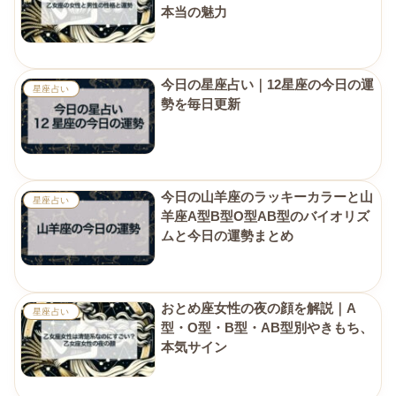
本当の魅力
今日の星座占い｜12星座の今日の運
星座占い
勢を毎日更新
今日の山羊座のラッキーカラーと山
星座占い
羊座A型B型O型AB型のバイオリズ
ムと今日の運勢まとめ
おとめ座女性の夜の顔を解説｜A
星座占い
型・O型・B型・AB型別やきもち、
本気サイン