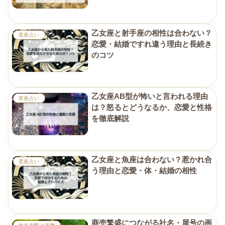
乙女座と射手座の相性は合わない？
星座占い
恋愛・結婚ですれ違う理由と長続き
のコツ
乙女座AB型が怖いと言われる理由
星座占い
は？怒るとどうなるか、恋愛と性格
を徹底解説
乙女座と魚座は合わない？惹かれ合
星座占い
う理由と恋愛・体・結婚の相性
商売繁盛につながる社名・屋号の画