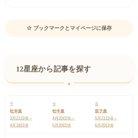
☆ ブックマークとマイページに保存
12星座から記事を探す
♈
♉
♊
牡羊座
牡牛座
双子座
3月21日頃～
4月20日頃～
5月21日頃～
4月19日頃
5月20日頃
6月20日頃