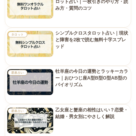
ロット占い｜一枚引きのやり方・読
み方・質問のコツ
シンプルクロスタロット占い｜現状
タロット
と障害を2枚で読む無料十字スプレ
ッド
牡羊座の今日の運勢とラッキーカラ
星座占い
ー｜おひつじ座A型B型O型AB型の
バイオリズム
乙女座と蟹座の相性はいい？恋愛・
星座占い
結婚・男女別にやさしく解説