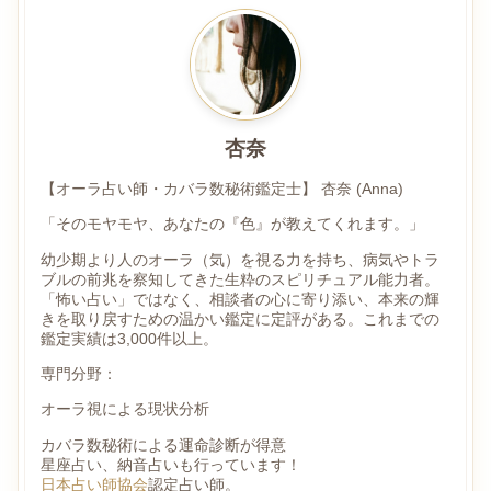
杏奈
【オーラ占い師・カバラ数秘術鑑定士】 杏奈 (Anna)
「そのモヤモヤ、あなたの『色』が教えてくれます。」
幼少期より人のオーラ（気）を視る力を持ち、病気やトラ
ブルの前兆を察知してきた生粋のスピリチュアル能力者。
「怖い占い」ではなく、相談者の心に寄り添い、本来の輝
きを取り戻すための温かい鑑定に定評がある。これまでの
鑑定実績は3,000件以上。
専門分野：
オーラ視による現状分析
カバラ数秘術による運命診断が得意
星座占い、納音占いも行っています！
日本占い師協会
認定占い師。