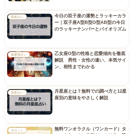
今日の双子座の運勢とラッキーカラ
星座占い
ー｜双子座A型B型O型AB型の今日
のラッキーナンバーとバイオリズム
乙女座O型の性格と恋愛傾向を徹底
血液型占い
解説 男性・女性の違い、本気サイ
ン、相性までわかる
月星座とは？無料での調べ方と12星
星座占い
座別の意味をやさしく解説
無料ワンオラクル（ワンカード）タ
タロット