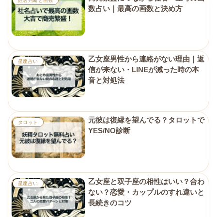
姓名判断と画数
数占い｜最高の画数と決め方
乙女座男性から連絡がない理由｜返
星座占い
信が来ない・LINEが減った時の本
音と対処法
元彼は復縁を望んでる？タロットで
タロット
YES/NO診断
乙女座と双子座の相性はいい？合わ
星座占い
ない？恋愛・カップルのすれ違いと
長続きのコツ