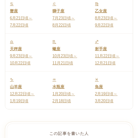
♋
♌
♍
蟹座
獅子座
乙女座
6月21日頃～
7月23日頃～
8月23日頃～
7月22日頃
8月22日頃
9月22日頃
♎
♏
♐
天秤座
蠍座
射手座
9月23日頃～
10月23日頃～
11月22日頃～
10月22日頃
11月21日頃
12月21日頃
♑
♒
♓
山羊座
水瓶座
魚座
12月22日頃～
1月20日頃～
2月19日頃～
1月19日頃
2月18日頃
3月20日頃
この記事を書いた人