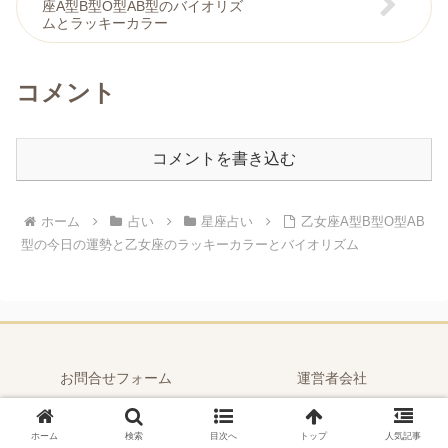
座A型B型O型AB型のバイオリズ
ムとラッキーカラー
コメント
コメントを書き込む
ホーム
占い
星座占い
乙女座A型B型O型AB
型の今日の運勢と乙女座のラッキーカラーとバイオリズム
お問合せフォーム
運営者会社
プライバシーポリシー
ホーム
検索
目次へ
トップ
人気記事
Copyright © 2022-2026 占いおまじないスピリチュアル吉日風水 All