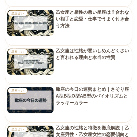
乙女座と相性の悪い星座は？合わな
星座占い
い相手と恋愛・仕事でうまく付き合
う方法
乙女座は性格が悪いしめんどくさい
星座占い
と言われる理由と本当の性質
蠍座の今日の運勢まとめ｜さそり座
星座占い
A型B型O型AB型のバイオリズムと
ラッキーカラー
乙女座の性格と特徴を徹底解説｜乙
星座占い
女座男性・乙女座女性の恋愛傾向と