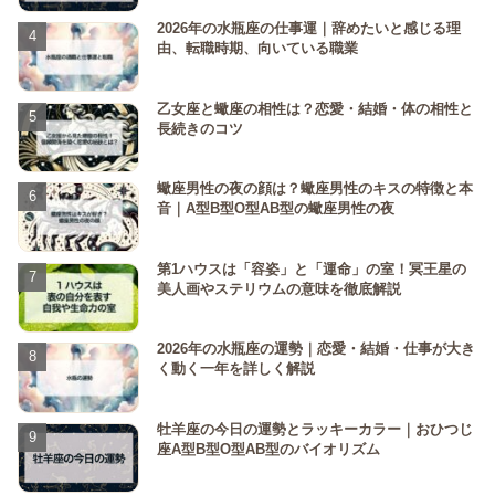
2026年の水瓶座の仕事運｜辞めたいと感じる理
由、転職時期、向いている職業
乙女座と蠍座の相性は？恋愛・結婚・体の相性と
長続きのコツ
蠍座男性の夜の顔は？蠍座男性のキスの特徴と本
音｜A型B型O型AB型の蠍座男性の夜
第1ハウスは「容姿」と「運命」の室！冥王星の
美人画やステリウムの意味を徹底解説
2026年の水瓶座の運勢｜恋愛・結婚・仕事が大き
く動く一年を詳しく解説
牡羊座の今日の運勢とラッキーカラー｜おひつじ
座A型B型O型AB型のバイオリズム