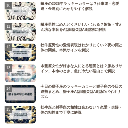
蠍座の2026年ラッキーカラーは？仕事運・恋愛
運・金運別にわかりやすく解説
蠍座男性はめんどくさいしいじわる？嫉妬・甘え
ん坊な本音をA型B型O型AB型別に解説
牡牛座男性の愛情表現はわかりにくい？夜の顔と
体の関係、本気サインを解説
水瓶座女性が好きな人にとる態度とは？脈ありサ
イン、本命のとき、急に冷たい理由まで解説
今日の獅子座のラッキーカラーと獅子座の今日の
運勢まとめ、獅子座A型B型O型AB型のバイオリ
ズム
牡牛座と射手座の相性は合わない？恋愛・夫婦・
体の相性まで丁寧に解説