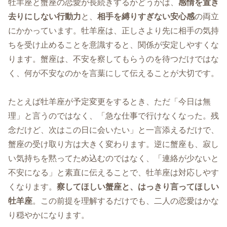
牡羊座と蟹座の恋愛が長続きするかどうかは、
感情を置き
去りにしない行動力
と、
相手を縛りすぎない安心感
の両立
にかかっています。牡羊座は、正しさより先に相手の気持
ちを受け止めることを意識すると、関係が安定しやすくな
ります。蟹座は、不安を察してもらうのを待つだけではな
く、何が不安なのかを言葉にして伝えることが大切です。
たとえば牡羊座が予定変更をするとき、ただ「今日は無
理」と言うのではなく、「急な仕事で行けなくなった。残
念だけど、次はこの日に会いたい」と一言添えるだけで、
蟹座の受け取り方は大きく変わります。逆に蟹座も、寂し
い気持ちを黙ってため込むのではなく、「連絡が少ないと
不安になる」と素直に伝えることで、牡羊座は対応しやす
くなります。
察してほしい蟹座と、はっきり言ってほしい
牡羊座
。この前提を理解するだけでも、二人の恋愛はかな
り穏やかになります。