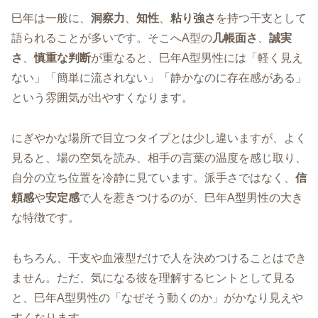
巳年は一般に、
洞察力
、
知性
、
粘り強さ
を持つ干支として
語られることが多いです。そこへA型の
几帳面さ
、
誠実
さ
、
慎重な判断
が重なると、巳年A型男性には「軽く見え
ない」「簡単に流されない」「静かなのに存在感がある」
という雰囲気が出やすくなります。
にぎやかな場所で目立つタイプとは少し違いますが、よく
見ると、場の空気を読み、相手の言葉の温度を感じ取り、
自分の立ち位置を冷静に見ています。派手さではなく、
信
頼感
や
安定感
で人を惹きつけるのが、巳年A型男性の大き
な特徴です。
もちろん、干支や血液型だけで人を決めつけることはでき
ません。ただ、気になる彼を理解するヒントとして見る
と、巳年A型男性の「なぜそう動くのか」がかなり見えや
すくなります。