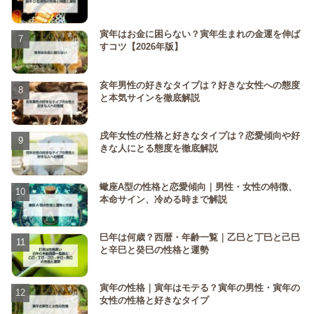
寅年はお金に困らない？寅年生まれの金運を伸ば
すコツ【2026年版】
亥年男性の好きなタイプは？好きな女性への態度
と本気サインを徹底解説
戌年女性の性格と好きなタイプは？恋愛傾向や好
きな人にとる態度を徹底解説
蠍座A型の性格と恋愛傾向｜男性・女性の特徴、
本命サイン、冷める時まで解説
巳年は何歳？西暦・年齢一覧｜乙巳と丁巳と己巳
と辛巳と癸巳の性格と運勢
寅年の性格｜寅年はモテる？寅年の男性・寅年の
女性の性格と好きなタイプ