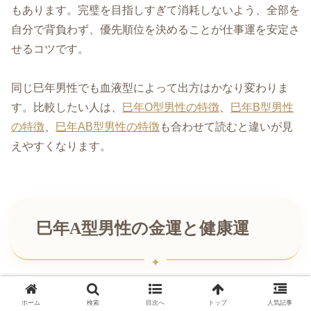
もあります。完璧を目指しすぎて消耗しないよう、全部を
自分で背負わず、優先順位を決めることが仕事運を安定さ
せるコツです。
同じ巳年男性でも血液型によって出方はかなり変わりま
す。比較したい人は、
巳年O型男性の特徴
、
巳年B型男性
の特徴
、
巳年AB型男性の特徴
も合わせて読むと違いが見
えやすくなります。
巳年A型男性の金運と健康運
金運は堅実型、衝動買いより納得して使う
ホーム
検索
目次へ
トップ
人気記事