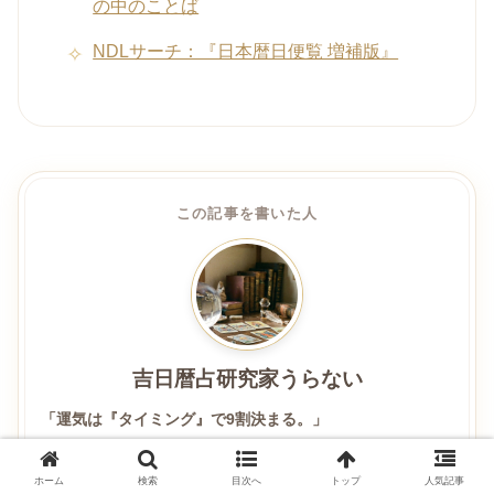
の中のことば
NDLサーチ：『日本暦日便覧 増補版』
この記事を書いた人
吉日暦占研究家うらない
「運気は『タイミング』で9割決まる。」
omajinai.co.jpの運営責任者兼編集長。厳しい自然の中で園
芸や暮らしに向き合うなかで、「種をまくべき日」と「休
ホーム
検索
目次へ
トップ
人気記事