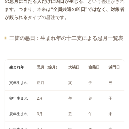
の忌月に当たる人だけに凶日が生じる
、という整理がされ
ます。つまり、本来は
“全員共通の凶日”ではなく、対象者
が絞られる
タイプの暦注です。
三箇の悪日：生まれ年の十二支による忌月一覧表
生まれ年
忌月（節月）
大禍日
狼藉日
滅門日
寅年生まれ
正月
亥
子
巳
卯年生まれ
2月
午
卯
子
辰年生まれ
3月
丑
午
未