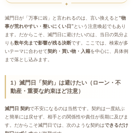
滅門日が「万事に凶」と言われるのは、言い換えると
“物
事が荒れやすい・整いにくい日”
という注意喚起でもあり
ます。だからこそ、滅門日に避けたいのは、当日の気分よ
りも
数年先まで影響が残る決断
です。ここでは、検索が多
いテーマに合わせて
契約・買い物・入籍
を中心に、具体例
まで落とし込みます。
1）滅門日「契約」は避けたい（ローン・不
動産・重要な約束ほど注意）
滅門日 契約
で不安になるのは当然です。契約は一度結ぶ
と簡単には戻せず、相手との関係性や責任が長期に及びま
す。だからこそ滅門日では、次のような契約は
できるだけ