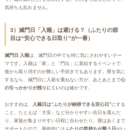
気持ちも乱れません。
3）滅門日「入籍」は避ける？（ふたりの節
目は“安心できる日取り”が一番）
滅門日 入籍
は、滅門日の中でも特に気にされやすいテー
マです。入籍は「家」と「門出」に直結するイベントで、
後から取り消すのが難しい手続きでもあります。暦を気に
するなら、滅門日に入籍を重ねない方が、あとあとまで
心
の引っかかりが残りにくい
のは確かです。
おすすめは、
入籍日は“ふたりが納得できる安心日”
にする
こと。たとえば「大安」など分かりやすい吉日を選んだ
り、家族が集まりやすい日程に合わせたり。暦はあくまで
サポートなので、最終的には
ふたりの気持ちが整う日
がい