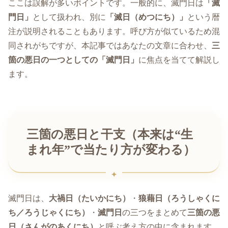
ここは誤解が多いポイントです。一般的に、滅門日は
「滅
門日」
として扱われ、別に
「滅日（めつにち）」
という暦
注が説明されることもあります。呼び方が似ているため混
同されがちですが、本記事ではあなたの文章に合わせ、
三
箇の悪日の一つとしての「滅門日」
に焦点を当てて解説し
ます。
三箇の悪日と干支（本来は“生
まれ年”で当たり方が変わる）
滅門日は、
大禍日（たいかにち）
・
狼藉日（ろうしゃくに
ち／ろうじゃくにち）
・
滅門日
の三つをまとめて
三箇の悪
日（さんがのあくにち）
と呼ぶ考え方の中に含まれます。