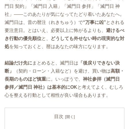
門日 契約」「滅門日 入籍」「滅門日 参拝」「滅門日 神
社」――このあたりが気になってたどり着いたあなたへ。
滅門日は、昔の暦注（れきちゅう）で
“万事に凶”
とされる
要注意日。とはいえ、必要以上に怖がるよりも、
避けるべ
き行動の優先順位
と、
どうしても外せない時の現実的な対
処
を知っておくと、暦はあなたの味方になります。
結論だけ先に
まとめると、滅門日は
「後戻りできない決
断」
（契約・ローン・入籍など）を避け、買い物は
高額・
長期のものほど慎重
に。いっぽうで、
神社参拝（滅門日
参拝／滅門日 神社）は基本的にOK
と考えてよく、むしろ
心を整える行動として相性が良い場合もあります。
目次