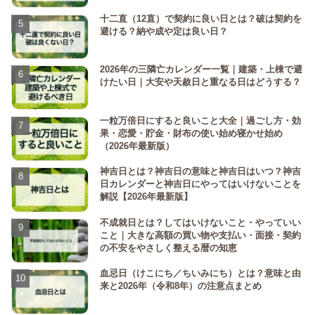
十二直（12直）で契約に良い日とは？破は契約を
避ける？納や成や定は良い日？
2026年の三隣亡カレンダー一覧｜建築・上棟で避
けたい日｜大安や天赦日と重なる日はどうする？
一粒万倍日にすると良いこと大全｜過ごし方・効
果・恋愛・貯金・財布の使い始め寝かせ始め
（2026年最新版）
神吉日とは？神吉日の意味と神吉日はいつ？神吉
日カレンダーと神吉日にやってはいけないことを
解説【2026年最新版】
不成就日とは？してはいけないこと・やっていい
こと｜大きな高額の買い物や支払い・面接・契約
の不安をやさしく整える暦の知恵
血忌日（けこにち／ちいみにち）とは？意味と由
来と2026年（令和8年）の注意点まとめ