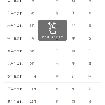
巳年生まれ
4月
申
酉
寅
午年生まれ
5月
卯
子
酉
未年生まれ
6月
戌
卯
辰
スクロールできます
申年生まれ
7月
巳
午
亥
酉年生まれ
8月
子
酉
午
戌年生まれ
9月
未
子
丑
亥年生まれ
10月
寅
卯
申
子年生まれ
11月
酉
午
卯
丑年生まれ
12月
辰
酉
戌