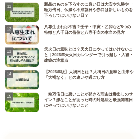
新品のものを下ろすのに良い日は大安や先勝や一
粒万倍日、仏滅や不成就日や赤口は新しいものを
下ろしてはいけない日？
八専生まれは不吉？壬子・甲寅・乙卯など8つの
特徴と八千日の俗信と八専干支の本当の見方
天火日の意味とは？天火日にやってはいけないこ
と｜2026年天火日カレンダーで引っ越し・入籍・
建築の注意点
【2026年版】大禍日とは？大禍日の意味と由来や
「大禍なく」との違いや過ごし方
一粒万倍日に悪いことが起きる理由は毒出しのサ
イン？嫌なことがあった時の対処法と最強開運日
にやってはいけないこと