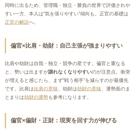
同時に出るため、管理職・独立・勝負の世界で評価されや
すい一方、本人は“気を張りやすい”傾向も。正官の基礎は
正官の解説
へ。
偏官×比肩・劫財：自己主張が強まりやすい
比肩や劫財は自我・独立・競争の星です。偏官と重なる
と、勢いは出ますが
譲れなくなりやすい
のが注意点。衝突
が増えると感じたら、まず“戦う相手”を減らすのが最優先
です。比肩は
比肩の意味
、劫財は
劫財の意味
、運勢面のま
とまりは
劫財の運勢
も参考になります。
偏官×偏財・正財：現実を回す力が伸びる