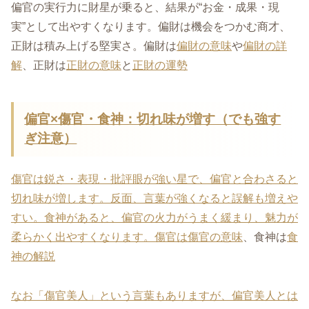
偏官の実行力に財星が乗ると、結果が“お金・成果・現
実”として出やすくなります。偏財は機会をつかむ商才、
正財は積み上げる堅実さ。偏財は
偏財の意味
や
偏財の詳
解
、正財は
正財の意味
と
正財の運勢
偏官×傷官・食神：切れ味が増す（でも強す
ぎ注意）
傷官は鋭さ・表現・批評眼が強い星で、偏官と合わさると
切れ味が増します。反面、言葉が強くなると誤解も増えや
すい。食神があると、偏官の火力がうまく緩まり、魅力が
柔らかく出やすくなります。傷官は
傷官の意味
、食神は
食
神の解説
なお「傷官美人」という言葉もありますが、偏官美人とは