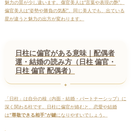
魅力の質が少し違います。傷官美人は“言葉や表現の艶”、
偏官美人は“姿勢や勝負の気配”。同じ美人でも、出ている
星が違うと魅力の出方が変わります。
日柱に偏官がある意味｜配偶者
運・結婚の読み方（日柱 偏官・
日柱 偏官 配偶者）
「日柱」は自分の核（内面・結婚・パートナーシップ）に
深く関わる柱です。日柱に偏官が絡むと、恋愛や結婚
は
“尊敬できる相手”が鍵
になりやすいでしょう。