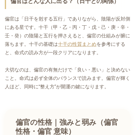
偏官はどんな人に出る？（日干との関係）
偏官は「日干を剋する五行」でありながら、陰陽が反対側
にある星です。十干（甲・乙・丙・丁・戊・己・庚・辛・
壬・癸）の陰陽と五行を押さえると、偏官の仕組みが腑に
落ちます。十干の基礎は
十干の性質まとめ
を参考にする
と、命式の読み方が一段クリアになります。
大切なのは、偏官の有無だけで「良い・悪い」と決めない
こと。命式は必ず全体のバランスで読みます。偏官が輝く
人ほど、同時に“整え方”が開運の鍵になります。
偏官の性格｜強みと弱み（偏官
性格・偏官 意味）