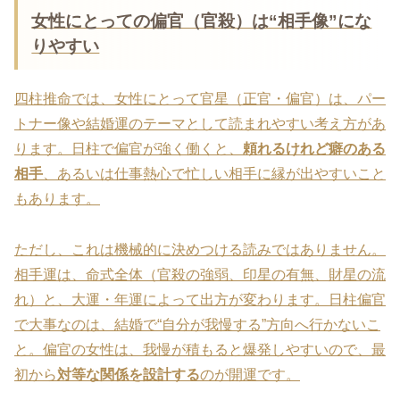
女性にとっての偏官（官殺）は“相手像”にな
りやすい
四柱推命では、女性にとって官星（正官・偏官）は、パー
トナー像や結婚運のテーマとして読まれやすい考え方があ
ります。日柱で偏官が強く働くと、
頼れるけれど癖のある
相手
、あるいは仕事熱心で忙しい相手に縁が出やすいこと
もあります。
ただし、これは機械的に決めつける読みではありません。
相手運は、命式全体（官殺の強弱、印星の有無、財星の流
れ）と、大運・年運によって出方が変わります。日柱偏官
で大事なのは、結婚で“自分が我慢する”方向へ行かないこ
と。偏官の女性は、我慢が積もると爆発しやすいので、最
初から
対等な関係を設計する
のが開運です。