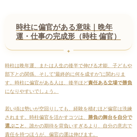
時柱に偏官がある意味｜晩年
運・仕事の完成形（時柱 偏官）
時柱は晩年運、または人生の後半で伸びる才能、子どもや
部下との関係、そして“最終的に何を成すか”に関わりま
す。時柱に偏官がある人は、後半ほど
責任ある立場で勝負
になりやすいでしょう。
若い頃は勢いが空回りしても、経験を積むほど偏官は洗練
されます。時柱偏官を活かすコツは、
勝負の舞台を自分で
選ぶこと
。誰かの期待を背負いすぎるより、自分の意志で
責任を持つほうが、偏官の運は伸びます。