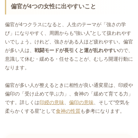
偏官が4つの女性に出やすいこと
偏官が4つクラスになると、人生のテーマが「強さの学
び」になりやすく、周囲からも“強い人”として扱われやす
いでしょう。けれど、強さがある人ほど疲れやすい。偏官
が多い人は、
戦闘モードが長引くと運が乱れやすい
ので、
意識して休む・緩める・任せることが、むしろ開運行動に
なります。
偏官が多い人が整えるときに相性が良い通変星は、印綬や
偏印の「受け止めて学ぶ力」、食神の「緩めて育てる力」
です。詳しくは
印綬の意味
、
偏印の意味
、そして“空気を
柔らかくする星”として
食神の性質
も参考になります。