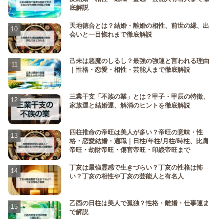
底解説
天地徳合とは？結婚・離婚の相性、前世の縁、出
会いと一目惚れまで徹底解説
己未は悪魔のしるし？最強の強運と言われる理由
｜性格・恋愛・相性・芸能人まで徹底解説
三業干支「不族の業」とは？甲子・甲辰の特徴、
家族運と結婚運、解消のヒントを徹底解説
四柱推命の帝旺は美人が多い？帝旺の意味・性
格・恋愛結婚・適職｜日柱/年柱/月柱/時柱、比肩
帝旺・劫財帝旺・傷官帝旺・印綬帝旺まで
丁亥は最強霊感で生きづらい？丁亥の性格は怖
い？丁亥の相性や丁亥の芸能人と有名人
乙酉の日柱は美人で孤独？性格・離婚・仕事運ま
で解説