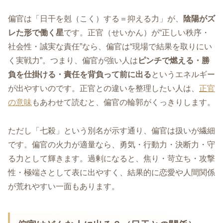
偏官は「日干を剋（こく）する＝抑える力」が、
陰陽がズ
レた形で働く星
です。正官（せいかん）が“正しい秩序・
社会性・誠実な責任”なら、偏官は“現場で結果を取りにい
く実戦力”。つまり、偏官が強い人は
ピンチで燃える・勝
負を仕掛ける・責任を背負って前に出る
というエネルギー
が出やすいのです。正官との違いを整理したい人は、
正官
の意味
もあわせて読むと、偏官の輪郭がくっきりします。
ただし「七殺」という別名が示す通り、偏官は扱いが繊細
です。偏官の火力が適量なら、勇気・行動力・決断力・守
る力として輝きます。過剰になると、焦り・苛立ち・攻撃
性・極端さとして表に出やすく、結果的に恋愛や人間関係
が荒れやすい一面もあります。