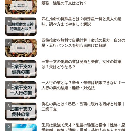
最強・強運の干支はどれ？
四柱推命の特殊星とは？特殊星一覧と貴人の意
味、調べ方までやさしく解説
四柱推命を無料で自動計算｜命式の見方・自分の
星・五行バランスを初心者向けに解説
三業干支の倒異の業は癸酉と癸亥、女性の対策
は？夫はどうなる？
一人行の業とは？辛丑・辛未は結婚できない？一
人行の業の結婚・離婚・対処法
倒柱の業とは？己巳・己酉に現れる因縁と対策｜
三業干支
壬辰は最強で天才？魁罡の強運と宿命｜性格・恋
愛結婚・相性・適職・霊感・芸能人有名人まで徹