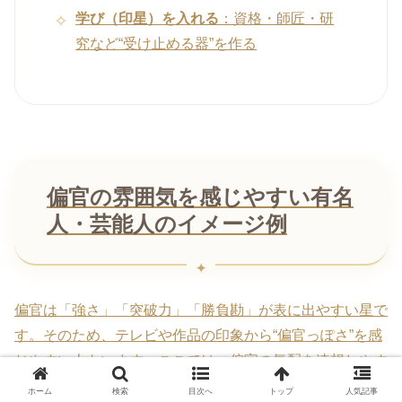
学び（印星）を入れる
：資格・師匠・研
究など“受け止める器”を作る
偏官の雰囲気を感じやすい有名
人・芸能人のイメージ例
偏官は「強さ」「突破力」「勝負勘」が表に出やすい星で
す。そのため、テレビや作品の印象から“偏官っぽさ”を感
じやすい人もいます。ここでは、偏官の気配を連想しやす
い人物のイメージ例として、生年月日とともに一覧にして
ホーム
検索
目次へ
トップ
人気記事