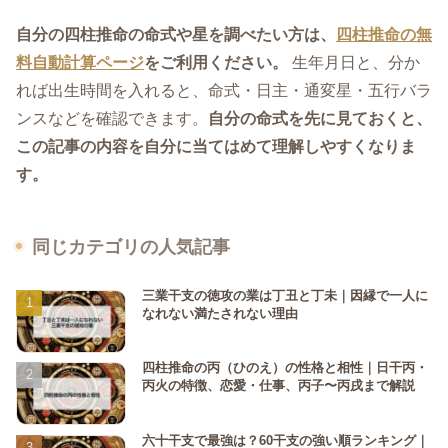
自分の四柱推命の命式や星を調べたい方は、
四柱推命の無
料自動計算ページ
をご利用ください。
生年月日と、分か
れば出生時間を入れると、命式・日主・通変星・五行バラ
ンスなどを確認できます。
自分の命式を先に見ておくと、
この記事の内容を自分に当てはめて理解しやすくなりま
す。
同じカテゴリの人気記事
三業干支の徳攻の業は丁丑と丁未｜因縁で一人に
なれない満たされない理由
四柱推命の丙（ひのえ）の性格と相性｜日干丙・
丙火の特徴、恋愛・仕事、丙子〜丙戌まで解説
六十干支で最強は？60干支の強い順ランキング｜