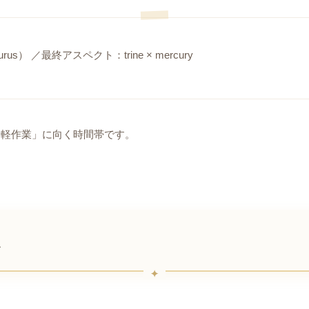
：Taurus） ／最終アスペクト：trine × mercury
・軽作業」に向く時間帯です。
点