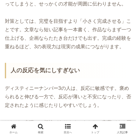
ってしまうと、せっかくの才能が周囲に伝わりません。
対策としては、完璧を目指すより「小さく完成させる」こ
とです。文章なら短い記事を一本書く、作品ならまず一つ
仕上げる、企画ならたたき台だけでも出す。完成の経験を
重ねるほど、3の表現力は現実の成果につながります。
人の反応を気にしすぎない
ディスティニーナンバー3の人は、反応に敏感です。褒め
られると伸びる一方で、反応が薄いと不安になったり、否
定されたように感じたりしやすいでしょう。
けれど、表現には相性があります。あなたの言葉がすぐ届
く人もいれば、時間がたってから意味を感じる人もいま
ホーム
検索
目次へ
トップ
人気記事