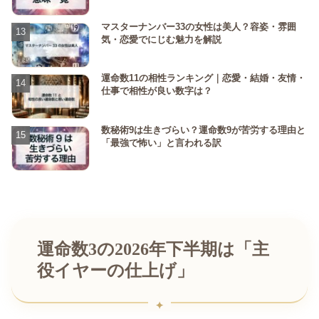
マスターナンバー33の女性は美人？容姿・雰囲
気・恋愛でにじむ魅力を解説
運命数11の相性ランキング｜恋愛・結婚・友情・
仕事で相性が良い数字は？
数秘術9は生きづらい？運命数9が苦労する理由と
「最強で怖い」と言われる訳
運命数3の2026年下半期は「主
役イヤーの仕上げ」