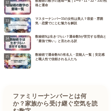
数秘術の数字の意味一覧｜1〜9・11・22・33の性
格と運命
マスターナンバー33の女性は美人？容姿・雰囲
気・恋愛でにじむ魅力を解説
数秘術9は生きづらい？運命数9が苦労する理由と
「最強で怖い」と言われる訳
数秘術で運命数4の有名人・芸能人一覧｜安定感
と職人性で信頼される人たち
ファミリーナンバーとは何
か？家族から受け継ぐ空気を読