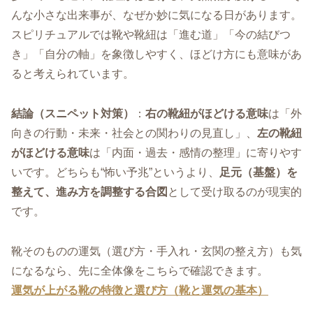
んな小さな出来事が、なぜか妙に気になる日があります。
スピリチュアルでは靴や靴紐は「進む道」「今の結びつ
き」「自分の軸」を象徴しやすく、ほどけ方にも意味があ
ると考えられています。
結論（スニペット対策）
：
右の靴紐がほどける意味
は「外
向きの行動・未来・社会との関わりの見直し」、
左の靴紐
がほどける意味
は「内面・過去・感情の整理」に寄りやす
いです。どちらも“怖い予兆”というより、
足元（基盤）を
整えて、進み方を調整する合図
として受け取るのが現実的
です。
靴そのものの運気（選び方・手入れ・玄関の整え方）も気
になるなら、先に全体像をこちらで確認できます。
運気が上がる靴の特徴と選び方（靴と運気の基本）