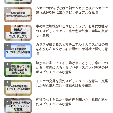
ムカデのお告げとは？朝のムカデと夜にムカデで
違う縁起や家に出たスピリチュアルな意味
車の中に蜘蛛がいるスピリチュアルと車に蜘蛛が
つくスピリチュアル｜車の窓や外側に蜘蛛の巣が
つく意味
カラスが横切るスピリチュアル｜カラスが目の前
を右から左や左から右に運転中や神社で横切る意
味
蜂が車に寄ってくる、蜂が車にとまる、窓にぶつ
かる、車内に入る・ミツバチ・スズメバチ別の解
釈スピリチュアルな意味
トンボの交尾を見たスピリチュアルな意味｜交尾
しながら飛ぶ二匹・連結の縁起を解説
神社でセミを見た・鳴き声を聞いた・死骸があっ
たスピリチュアルな意味