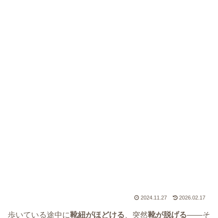
2024.11.27
2026.02.17
歩いている途中に
靴紐がほどける
、突然
靴が脱げる
――そ