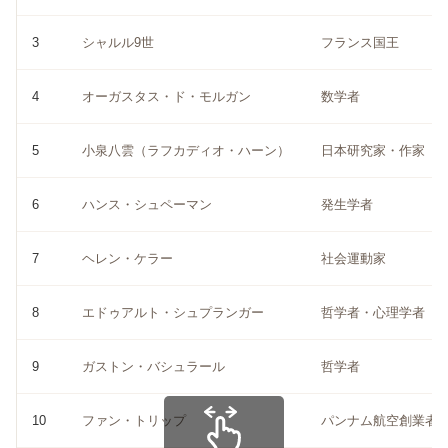
3
シャルル9世
フランス国王
4
オーガスタス・ド・モルガン
数学者
5
小泉八雲（ラフカディオ・ハーン）
日本研究家・作家
6
ハンス・シュペーマン
発生学者
7
ヘレン・ケラー
社会運動家
8
エドゥアルト・シュプランガー
哲学者・心理学者
9
ガストン・バシュラール
哲学者
10
ファン・トリップ
パンナム航空創業者