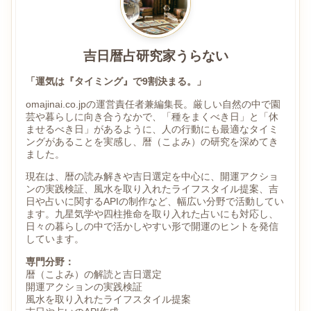
吉日暦占研究家うらない
「運気は『タイミング』で9割決まる。」
omajinai.co.jpの運営責任者兼編集長。厳しい自然の中で園
芸や暮らしに向き合うなかで、「種をまくべき日」と「休
ませるべき日」があるように、人の行動にも最適なタイミ
ングがあることを実感し、暦（こよみ）の研究を深めてき
ました。
現在は、暦の読み解きや吉日選定を中心に、開運アクショ
ンの実践検証、風水を取り入れたライフスタイル提案、吉
日や占いに関するAPIの制作など、幅広い分野で活動してい
ます。九星気学や四柱推命を取り入れた占いにも対応し、
日々の暮らしの中で活かしやすい形で開運のヒントを発信
しています。
専門分野：
暦（こよみ）の解読と吉日選定
開運アクションの実践検証
風水を取り入れたライフスタイル提案