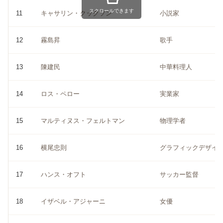
スクロールできます
11
キャサリン・クックソン
小説家
12
霧島昇
歌手
13
陳建民
中華料理人
14
ロス・ペロー
実業家
15
マルティヌス・フェルトマン
物理学者
16
横尾忠則
グラフィックデザイ
17
ハンス・オフト
サッカー監督
18
イザベル・アジャーニ
女優