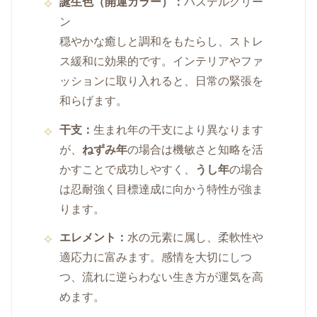
誕生色（開運カラー）：
パステルグリー
ン
穏やかな癒しと調和をもたらし、ストレ
ス緩和に効果的です。インテリアやファ
ッションに取り入れると、日常の緊張を
和らげます。
干支：
生まれ年の干支により異なります
が、
ねずみ年
の場合は機敏さと知略を活
かすことで成功しやすく、
うし年
の場合
は忍耐強く目標達成に向かう特性が強ま
ります。
エレメント：
水の元素に属し、柔軟性や
適応力に富みます。感情を大切にしつ
つ、流れに逆らわない生き方が運気を高
めます。