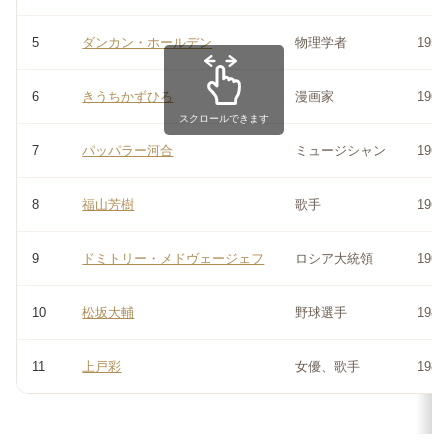
5
ダンカン・ホールデン
物理学者
1951
6
きうちかずひろ
漫画家
1960
スクロールできます
7
パッパラー河合
ミュージシャン
1960
8
福山芳樹
歌手
1963
9
ドミトリー・メドヴェージェフ
ロシア大統領
1965
10
松坂大輔
野球選手
1980
11
上戸彩
女優、歌手
1985