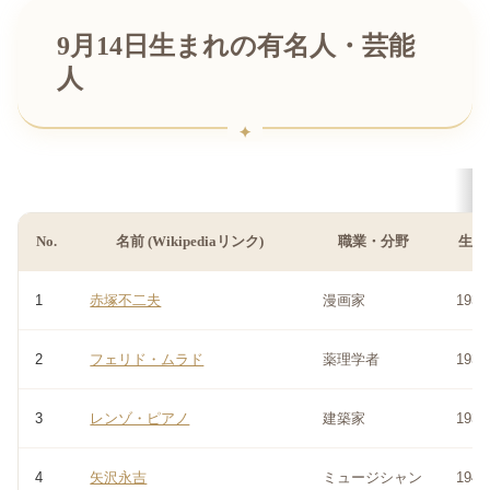
9月14日生まれの有名人・芸能
人
No.
名前 (Wikipediaリンク)
職業・分野
生年
1
赤塚不二夫
漫画家
1935
2
フェリド・ムラド
薬理学者
1936
3
レンゾ・ピアノ
建築家
1937
4
矢沢永吉
ミュージシャン
1949