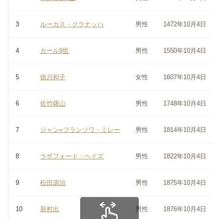
3
ルーカス・クラナッハ
男性
1472年10月4日
4
カール9世
男性
1550年10月4日
5
徳川和子
女性
1607年10月4日
6
佐竹曙山
男性
1748年10月4日
7
ジャン=フランソワ・ミレー
男性
1814年10月4日
8
ラザフォード・ヘイズ
男性
1822年10月4日
9
松田源治
男性
1875年10月4日
10
新村出
男性
1876年10月4日