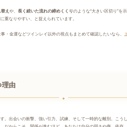
れ替え
や、
長く続いた流れの締めくくり
のような“大きい区切り”を
グに重なりやすい、と捉えられています。
、仕事・金運などツインレイ以外の視点もまとめて確認したいなら、
つ理由
ます。出会いの衝撃、強い引力、試練、そして一時的な離別。こう
す。だからこそ、関係が進むほど、あなたは自分の弱さや傷、依存