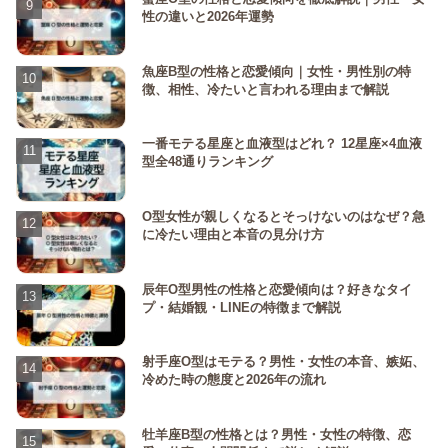
性の違いと2026年運勢
魚座B型の性格と恋愛傾向｜女性・男性別の特
徴、相性、冷たいと言われる理由まで解説
一番モテる星座と血液型はどれ？ 12星座×4血液
型全48通りランキング
O型女性が親しくなるとそっけないのはなぜ？急
に冷たい理由と本音の見分け方
辰年O型男性の性格と恋愛傾向は？好きなタイ
プ・結婚観・LINEの特徴まで解説
射手座O型はモテる？男性・女性の本音、嫉妬、
冷めた時の態度と2026年の流れ
牡羊座B型の性格とは？男性・女性の特徴、恋