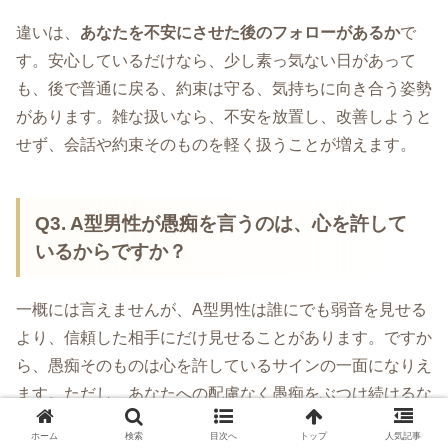
違いは、
あなたを不安にさせた後のフォローがあるか
で
す。安心しているだけなら、少し素っ気ない日があって
も、後で普通に戻る、約束は守る、気持ちに向き合う姿勢
があります。雑な扱いなら、不安を放置し、改善しようと
せず、会話や約束そのものを軽く扱うことが増えます。
Q3. A型男性が愚痴を言うのは、心を許して
いるからですか？
一概には言えませんが、A型男性は誰にでも弱音を見せる
より、信頼した相手にだけ見せることがあります。ですか
ら、愚痴そのものは心を許しているサインの一面になりえ
ます。ただし、あなたへの配慮なく愚痴をぶつけ続けるな
ら、信頼というより依存に近いので、境界線は必要です。
ホーム
検索
目次へ
トップ
人気記事