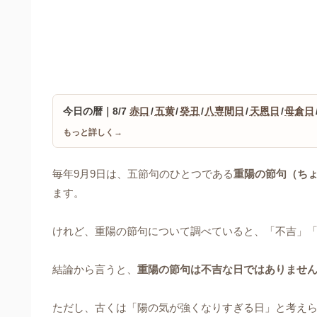
今日の暦｜8/7
赤口
/
五黄
/
癸丑
/
八専間日
/
天恩日
/
母倉日
もっと詳しく→
毎年9月9日は、五節句のひとつである
重陽の節句（ち
ます。
けれど、重陽の節句について調べていると、「不吉」「
結論から言うと、
重陽の節句は不吉な日ではありませ
ただし、古くは「陽の気が強くなりすぎる日」と考え