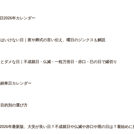
2026年カレンダー
ってはいけない日｜夜や葬式の言い伝え、曜日のジンクスも解説
い日とダメな日｜不成就日・仏滅・一粒万倍日・赤口・巳の日で縁切り
車納車日カレンダー
と目的別の選び方
2026年最新版、大安が良い日？不成就日や仏滅や赤口や雨の日は？着始めに