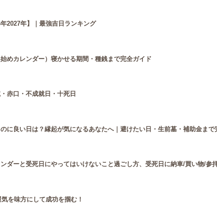
年2027年】｜最強吉日ランキング
使い始めカレンダー）寝かせる期間・種銭まで完全ガイド
滅・赤口・不成就日・十死日
買うのに良い日は？縁起が気になるあなたへ｜避けたい日・生前墓・補助金まで
レンダーと受死日にやってはいけないこと過ごし方、受死日に納車/買い物/参
運気を味方にして成功を掴む！