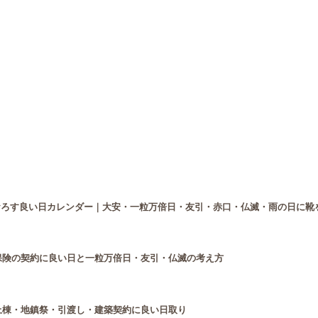
をおろす良い日カレンダー｜大安・一粒万倍日・友引・赤口・仏滅・雨の日に靴
年】保険の契約に良い日と一粒万倍日・友引・仏滅の考え方
ー｜上棟・地鎮祭・引渡し・建築契約に良い日取り