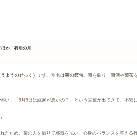
/
ほか｜有明の月
ょうようのせっく）
です。別名は
菊の節句
。菊を飾り、菊酒や菊茶
怖い」「9月9日は縁起が悪いの？」という言葉が出てきて、不安
ん。
られたため、菊の力を借りて邪気を払い、心身のバランスを整える