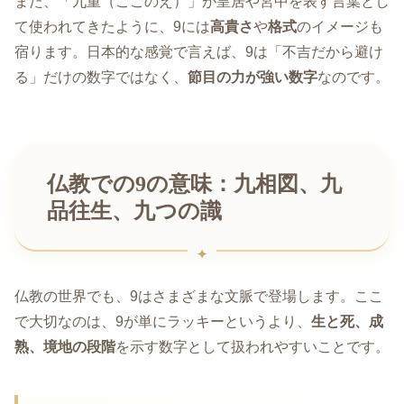
また、「九重（ここのえ）」が皇居や宮中を表す言葉とし
て使われてきたように、9には
高貴さ
や
格式
のイメージも
宿ります。日本的な感覚で言えば、9は「不吉だから避け
る」だけの数字ではなく、
節目の力が強い数字
なのです。
仏教での9の意味：九相図、九
品往生、九つの識
仏教の世界でも、9はさまざまな文脈で登場します。ここ
で大切なのは、9が単にラッキーというより、
生と死、成
熟、境地の段階
を示す数字として扱われやすいことです。