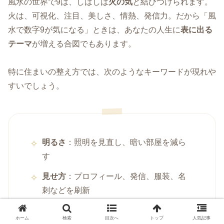
風水の世界で9は、しばしば
火の気
と結びつけられます。
火は、可視化、注目、美しさ、情熱、発信力。だから「風
水で数字9が気になる」ときは、あなたの人生に
表に出る
テーマ
が増える合図でもあります。
特に住まいの整え方では、次のようなキーワードが現れや
すいでしょう。
明るさ
：照明を見直し、暗い部屋を減ら
す
見せ方
：プロフィール、発信、服装、名
刺などを刷新
南
：南側の窓、リビングの空気感を整え
ホーム
検索
目次へ
トップ
人気記事