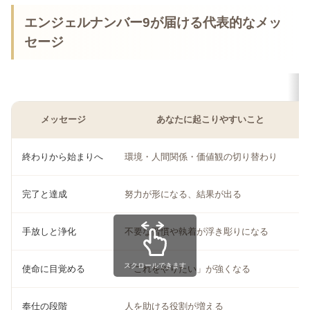
エンジェルナンバー9が届ける代表的なメッ
セージ
メッセージ
あなたに起こりやすいこと
終わりから始まりへ
環境・人間関係・価値観の切り替わり
完了と達成
努力が形になる、結果が出る
手放しと浄化
不要な習慣や執着が浮き彫りになる
スクロールできます
使命に目覚める
「これをやりたい」が強くなる
奉仕の段階
人を助ける役割が増える