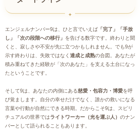
エンジェルナンバー9は、ひと言でいえば
「完了」「手放
し」「次の段階への移行」
を告げる数字です。終わりと聞
くと、寂しさや不安が先に立つかもしれません。でも9が
示す終わりは、失敗ではなく
達成と成熟
の合図。あなたが
積み重ねてきた経験が「次のあなた」を支える土台になっ
たということです。
そして9は、あなたの内側にある
慈愛・包容力・博愛
を呼
び覚まします。自分の幸せだけでなく、誰かの救いになる
言葉や行動が自然にできる時期。だからこそ9は、スピリ
チュアルの世界では
ライトワーカー（光を運ぶ人）
のナン
バーとして語られることもあります。