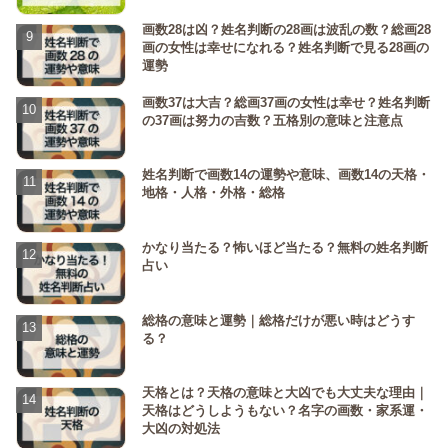
画数28は凶？姓名判断の28画は波乱の数？総画28
画の女性は幸せになれる？姓名判断で見る28画の
運勢
画数37は大吉？総画37画の女性は幸せ？姓名判断
の37画は努力の吉数？五格別の意味と注意点
姓名判断で画数14の運勢や意味、画数14の天格・
地格・人格・外格・総格
かなり当たる？怖いほど当たる？無料の姓名判断
占い
総格の意味と運勢｜総格だけが悪い時はどうす
る？
天格とは？天格の意味と大凶でも大丈夫な理由｜
天格はどうしようもない？名字の画数・家系運・
大凶の対処法