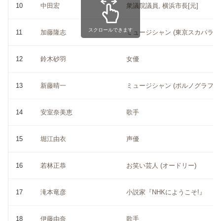
10
中田宏
衆議院議員, 横浜市長[元]
スクロールできます
11
加藤隆志
ミュージシャン (東京スカパラダ
12
鈴木砂羽
女優
13
新藤晴一
ミュージシャン (ポルノグラフィ
14
安室奈美恵
歌手
15
堀江由衣
声優
16
若林正恭
お笑い芸人 (オードリー)
17
滝本竜彦
小説家『NHKにようこそ!』
18
伊藤由奈
歌手