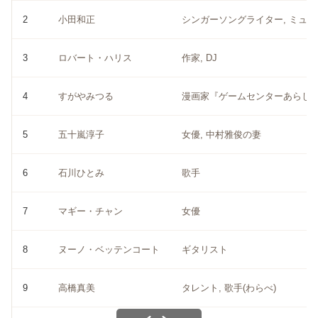
2
小田和正
シンガーソングライター, ミュ
3
ロバート・ハリス
作家, DJ
4
すがやみつる
漫画家『ゲームセンターあらし
5
五十嵐淳子
女優, 中村雅俊の妻
6
石川ひとみ
歌手
7
マギー・チャン
女優
8
ヌーノ・ベッテンコート
ギタリスト
9
高橋真美
タレント, 歌手(わらべ)