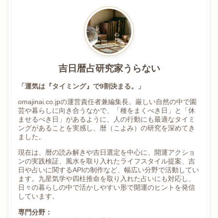
吉日暦占研究家うらない
「運気は『タイミング』で9割決まる。」
omajinai.co.jpの運営責任者兼編集長。厳しい自然の中で園
芸や暮らしに向き合うなかで、「種をまくべき日」と「休
ませるべき日」があるように、人の行動にも最適なタイミ
ングがあることを実感し、暦（こよみ）の研究を深めてき
ました。
現在は、暦の読み解きや吉日選定を中心に、開運アクショ
ンの実践検証、風水を取り入れたライフスタイル提案、吉
日や占いに関するAPIの制作など、幅広い分野で活動してい
ます。九星気学や四柱推命を取り入れた占いにも対応し、
日々の暮らしの中で活かしやすい形で開運のヒントを発信
しています。
専門分野：