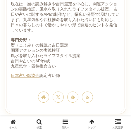
現在は、暦の読み解きや吉日選定を中心に、開運アクショ
ンの実践検証、風水を取り入れたライフスタイル提案、吉
日や占いに関するAPIの制作など、幅広い分野で活動してい
ます。九星気学や四柱推命を取り入れた占いにも対応し、
日々の暮らしの中で活かしやすい形で開運のヒントを発信
しています。
専門分野：
暦（こよみ）の解読と吉日選定
開運アクションの実践検証
風水を取り入れたライフスタイル提案
吉日や占いのAPI作成
九星気学・四柱推命占い
日本占い師協会
認定占い師
誕生日占い
ホーム
検索
目次へ
トップ
人気記事