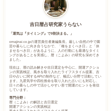
吉日暦占研究家うらない
「運気は『タイミング』で9割決まる。」
omajinai.co.jpの運営責任者兼編集長。厳しい自然の中で園
芸や暮らしに向き合うなかで、「種をまくべき日」と「休
ませるべき日」があるように、人の行動にも最適なタイミ
ングがあることを実感し、暦（こよみ）の研究を深めてき
ました。
現在は、暦の読み解きや吉日選定を中心に、開運アクショ
ンの実践検証、風水を取り入れたライフスタイル提案、吉
日や占いに関するAPIの制作など、幅広い分野で活動してい
ます。九星気学や四柱推命を取り入れた占いにも対応し、
日々の暮らしの中で活かしやすい形で開運のヒントを発信
しています。
専門分野：
暦（こよみ）の解読と吉日選定
開運アクションの実践検証