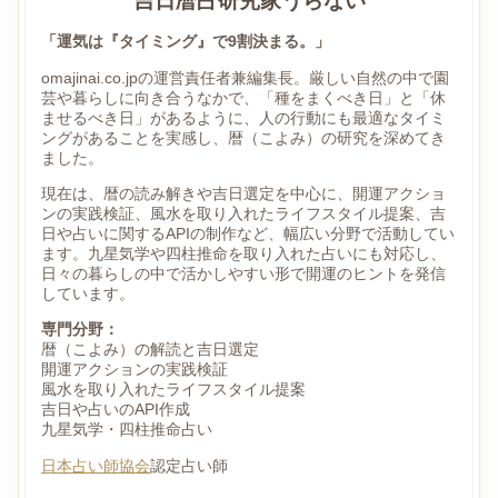
吉日暦占研究家うらない
「運気は『タイミング』で9割決まる。」
omajinai.co.jpの運営責任者兼編集長。厳しい自然の中で園
芸や暮らしに向き合うなかで、「種をまくべき日」と「休
ませるべき日」があるように、人の行動にも最適なタイミ
ングがあることを実感し、暦（こよみ）の研究を深めてき
ました。
現在は、暦の読み解きや吉日選定を中心に、開運アクショ
ンの実践検証、風水を取り入れたライフスタイル提案、吉
日や占いに関するAPIの制作など、幅広い分野で活動してい
ます。九星気学や四柱推命を取り入れた占いにも対応し、
日々の暮らしの中で活かしやすい形で開運のヒントを発信
しています。
専門分野：
暦（こよみ）の解読と吉日選定
開運アクションの実践検証
風水を取り入れたライフスタイル提案
吉日や占いのAPI作成
九星気学・四柱推命占い
日本占い師協会
認定占い師