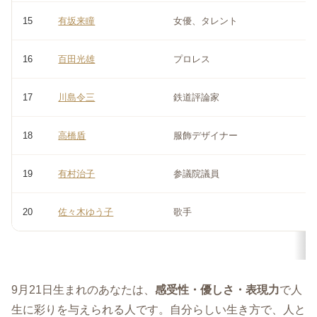
15
有坂来瞳
女優、タレント
16
百田光雄
プロレス
17
川島令三
鉄道評論家
18
高橋盾
服飾デザイナー
19
有村治子
参議院議員
20
佐々木ゆう子
歌手
9月21日生まれのあなたは、
感受性・優しさ・表現力
で人
生に彩りを与えられる人です。自分らしい生き方で、人と