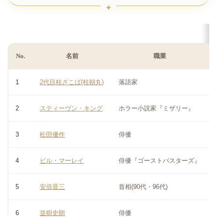
No.
名前
職業
1
2代目桂ざこば(桂朝丸)
落語家
2
スティーヴン・キング
ホラー小説家『ミザリー』
3
松田優作
俳優
4
ビル・マーレイ
俳優『ゴーストバスターズ』
5
安倍晋三
首相(90代・96代)
6
並樹史朗
俳優