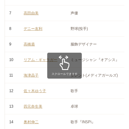
7
高田由美
声優
8
デニー友利
野球(投手)
9
高橋盾
服飾デザイナー
10
リアム・ギャラガー
ミュージシャン『オアシス』
スクロールできます
11
海津晶子
タレント(メディアガールズ)
12
佐々木ゆう子
歌手
13
四元奈生美
卓球
14
奥村伸二
歌手『INSPi』