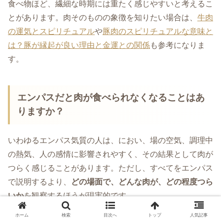
食べ物ほど、繊細な時期には重たく感じやすいと考えるこ
とがあります。肉そのものの象徴を知りたい場合は、
牛肉
の運気とスピリチュアル
や
豚肉のスピリチュアルな意味と
は？豚が縁起が良い理由と金運との関係
も参考になりま
す。
エンパスだと肉が食べられなくなることはあ
りますか？
いわゆるエンパス気質の人は、におい、場の空気、調理中
の熱気、人の感情に影響されやすく、その結果として肉が
つらく感じることがあります。ただし、すべてをエンパス
で説明するより、
どの場面で、どんな肉が、どの程度つら
いか
を観察するほうが現実的です。
ホーム
検索
目次へ
トップ
人気記事