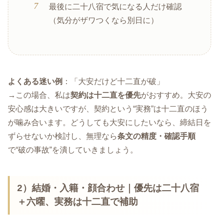
最後に二十八宿で気になる人だけ確認
（気分がザワつくなら別日に）
よくある迷い例
：「大安だけど十二直が破」
→この場合、私は
契約は十二直を優先
がおすすめ。大安の
安心感は大きいですが、契約という“実務”は十二直のほう
が噛み合います。どうしても大安にしたいなら、締結日を
ずらせないか検討し、無理なら
条文の精度・確認手順
で“破の事故”を潰していきましょう。
2）結婚・入籍・顔合わせ｜優先は
二十八宿
＋六曜
、実務は十二直で補助