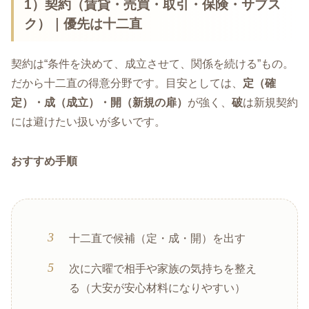
1）契約（賃貸・売買・取引・保険・サブス
ク）｜優先は
十二直
契約は“条件を決めて、成立させて、関係を続ける”もの。
だから十二直の得意分野です。目安としては、
定（確
定）・成（成立）・開（新規の扉）
が強く、
破
は新規契約
には避けたい扱いが多いです。
おすすめ手順
十二直で候補（定・成・開）を出す
次に六曜で相手や家族の気持ちを整え
る（大安が安心材料になりやすい）