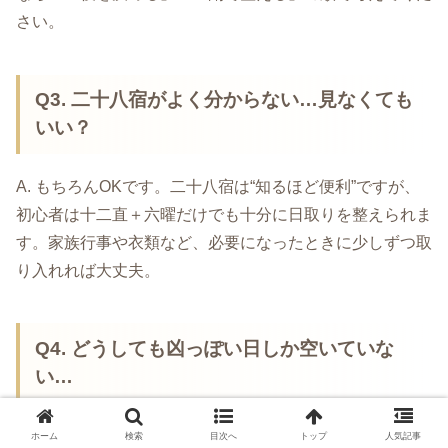
さい。
Q3. 二十八宿がよく分からない…見なくても
いい？
A. もちろんOKです。二十八宿は“知るほど便利”ですが、
初心者は十二直＋六曜だけでも十分に日取りを整えられま
す。家族行事や衣類など、必要になったときに少しずつ取
り入れれば大丈夫。
Q4. どうしても凶っぽい日しか空いていな
い…
A. 日程が動かせないときは、暦よりも
準備の質
で運気を
ホーム
検索
目次へ
トップ
人気記事