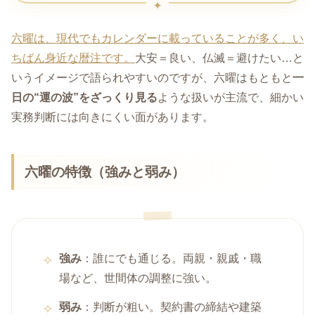
六曜は、現代でもカレンダーに載っていることが多く、い
ちばん身近な暦注です。
大安＝良い、仏滅＝避けたい…と
いうイメージで語られやすいのですが、六曜はもともと
一
日の“運の波”をざっくり見る
ような扱いが主流で、細かい
実務判断には向きにくい面があります。
六曜の特徴（強みと弱み）
強み
：誰にでも通じる。両親・親戚・職
場など、世間体の調整に強い。
弱み
：判断が粗い。契約書の締結や建築