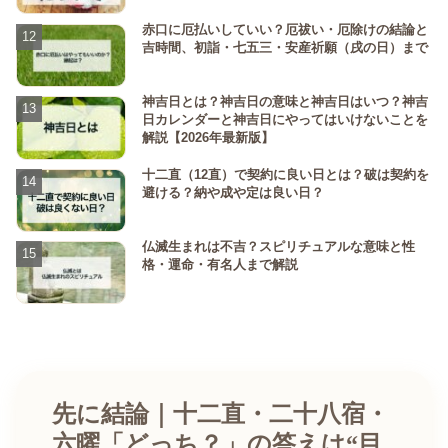
赤口に厄払いしていい？厄祓い・厄除けの結論と
吉時間、初詣・七五三・安産祈願（戌の日）まで
神吉日とは？神吉日の意味と神吉日はいつ？神吉
日カレンダーと神吉日にやってはいけないことを
解説【2026年最新版】
十二直（12直）で契約に良い日とは？破は契約を
避ける？納や成や定は良い日？
仏滅生まれは不吉？スピリチュアルな意味と性
格・運命・有名人まで解説
先に結論｜十二直・二十八宿・
六曜「どっち？」の答えは“目