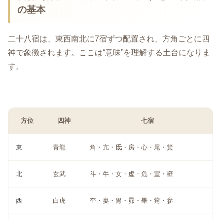
の基本
二十八宿は、東西南北に7宿ずつ配置され、方角ごとに四
神で象徴されます。ここは“意味”を理解する土台になりま
す。
方位
四神
七宿
東
青龍
角・亢・
氐
・房・心・尾・箕
北
玄武
斗・牛・女・虚・危・室・壁
西
白虎
奎・婁・胃・昴・畢・觜・参