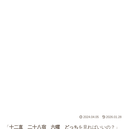
2024.04.05
2026.01.28
「
十二直 二十八宿 六曜 どっち
を見ればいいの？」