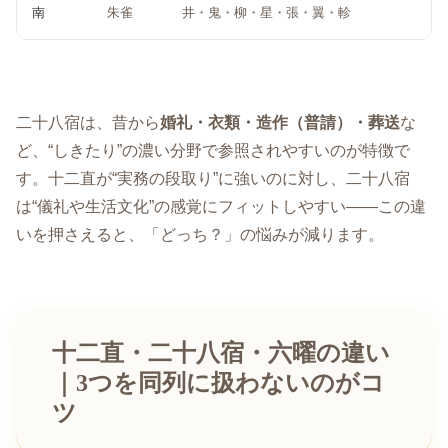
南
朱雀
井・鬼・柳・星・張・翼・軫
二十八宿は、昔から
婚礼・衣類・造作（普請）・葬送
な
ど、“しきたり”の濃い分野で参照されやすいのが特徴で
す。十二直が“実務の段取り”に強いのに対し、二十八宿
は“儀礼や生活文化”の感覚にフィットしやすい――この違
いを押さえると、「どっち？」の悩みが減ります。
十二直・二十八宿・六曜の違い
｜3つを同列に扱わないのがコ
ツ