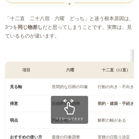
「十二直 二十八宿 六曜 どっち」と迷う根本原因は、
3つを
同じ物差し
だと思ってしまうことです。実際は、見
ているものが違います。
項目
六曜
十二直（12直）
見る軸
世間的な日柄の印象
行動の向き・不向き
得意
冠婚葬祭の調整
契約・建築・手続き
スクロールできます
弱点
判断が粗い
解釈の幅がある
おすすめの使い方
最後の印象調整
実務の日取り決定