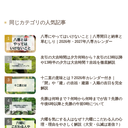
同じカテゴリの人気記事
八専にやってはいけないこと｜八専間日と納車と
草むしり｜2026年・2027年八専カレンダー
友引の大吉時間は夕方何時から？友引の13時以降
や13時半の夕方は大吉時間？吉凶を徹底解説
十二直の意味とは？2026年カレンダー付き｜
「閉」や「建」の吉凶・建築・入籍の吉日を完全
解説
先勝は何時まで？何時から何時までが吉？先勝の
午後6時以降と先勝の午前0時について
六曜を気にする人はなぜ？六曜にこだわる人の心
理・理由をやさしく解説（大安・仏滅は迷信？）