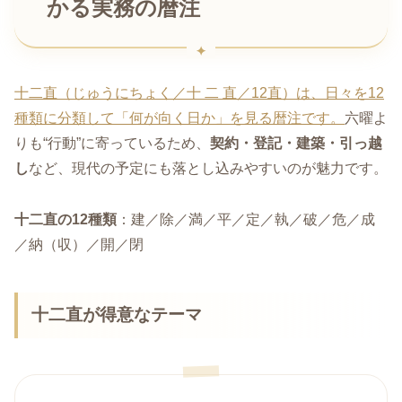
かる実務の暦注
十二直（じゅうにちょく／十 二 直／12直）は、日々を12
種類に分類して「何が向く日か」を見る暦注です。
六曜よ
りも“行動”に寄っているため、
契約・登記・建築・引っ越
し
など、現代の予定にも落とし込みやすいのが魅力です。
十二直の12種類
：建／除／満／平／定／執／破／危／成
／納（収）／開／閉
十二直が得意なテーマ