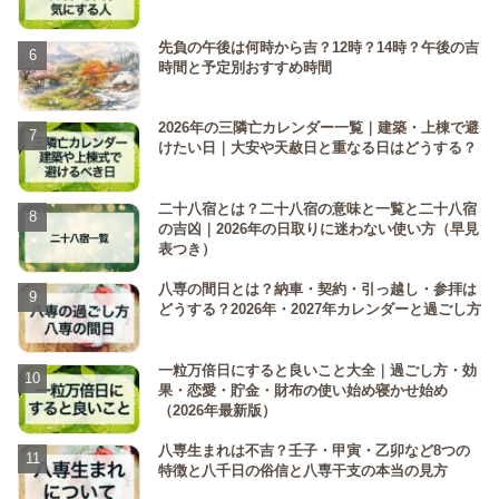
先負の午後は何時から吉？12時？14時？午後の吉
時間と予定別おすすめ時間
2026年の三隣亡カレンダー一覧｜建築・上棟で避
けたい日｜大安や天赦日と重なる日はどうする？
二十八宿とは？二十八宿の意味と一覧と二十八宿
の吉凶｜2026年の日取りに迷わない使い方（早見
表つき）
八専の間日とは？納車・契約・引っ越し・参拝は
どうする？2026年・2027年カレンダーと過ごし方
一粒万倍日にすると良いこと大全｜過ごし方・効
果・恋愛・貯金・財布の使い始め寝かせ始め
（2026年最新版）
八専生まれは不吉？壬子・甲寅・乙卯など8つの
特徴と八千日の俗信と八専干支の本当の見方