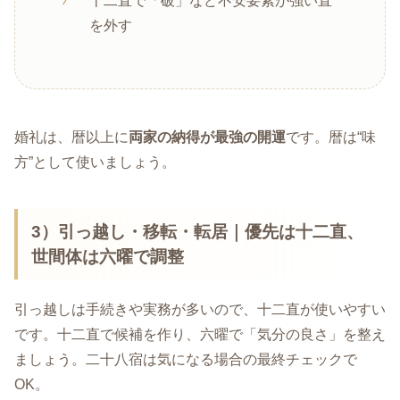
十二直で「破」など不安要素が強い直
を外す
婚礼は、暦以上に
両家の納得が最強の開運
です。暦は“味
方”として使いましょう。
3）引っ越し・移転・転居｜優先は
十二直
、
世間体は六曜で調整
引っ越しは手続きや実務が多いので、十二直が使いやすい
です。十二直で候補を作り、六曜で「気分の良さ」を整え
ましょう。二十八宿は気になる場合の最終チェックで
OK。