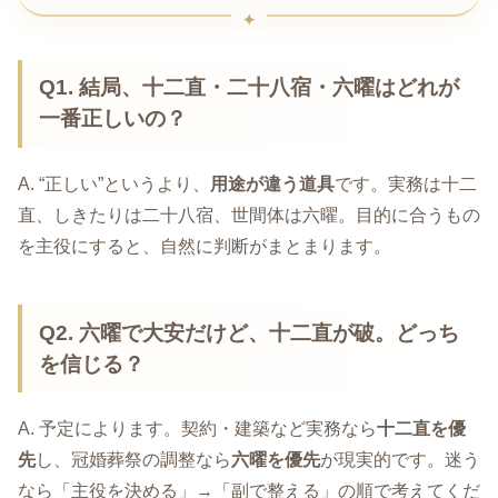
Q1. 結局、十二直・二十八宿・六曜はどれが
一番正しいの？
A. “正しい”というより、
用途が違う道具
です。実務は十二
直、しきたりは二十八宿、世間体は六曜。目的に合うもの
を主役にすると、自然に判断がまとまります。
Q2. 六曜で大安だけど、十二直が破。どっち
を信じる？
A. 予定によります。契約・建築など実務なら
十二直を優
先
し、冠婚葬祭の調整なら
六曜を優先
が現実的です。迷う
なら「主役を決める」→「副で整える」の順で考えてくだ