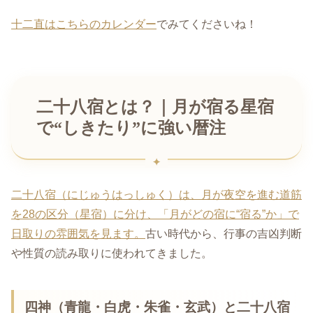
十二直はこちらのカレンダー
でみてくださいね！
二十八宿とは？｜月が宿る星宿
で“しきたり”に強い暦注
二十八宿（にじゅうはっしゅく）は、月が夜空を進む道筋
を28の区分（星宿）に分け、「月がどの宿に“宿る”か」で
日取りの雰囲気を見ます。
古い時代から、行事の吉凶判断
や性質の読み取りに使われてきました。
四神（青龍・白虎・朱雀・玄武）と二十八宿