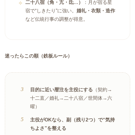
二十八宿（角・亢・氐…）
：月が宿る星
宿で“しきたり”に強い。
婚礼・衣類・造作
など伝統行事の調整が得意。
迷ったらこの順（鉄板ルール）
目的に近い暦注を主役にする
（契約→
十二直／婚礼→二十八宿／世間体→六
曜）
主役がOKなら、副（残り2つ）で“気持
ちよさ”を整える