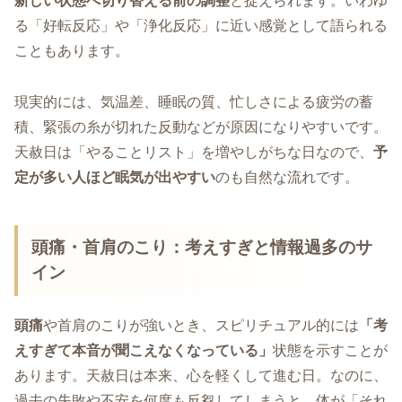
新しい状態へ切り替える前の調整
と捉えられます。いわゆ
る「好転反応」や「浄化反応」に近い感覚として語られる
こともあります。
現実的には、気温差、睡眠の質、忙しさによる疲労の蓄
積、緊張の糸が切れた反動などが原因になりやすいです。
天赦日は「やることリスト」を増やしがちな日なので、
予
定が多い人ほど眠気が出やすい
のも自然な流れです。
頭痛・首肩のこり：考えすぎと情報過多のサ
イン
頭痛
や首肩のこりが強いとき、スピリチュアル的には
「考
えすぎて本音が聞こえなくなっている」
状態を示すことが
あります。天赦日は本来、心を軽くして進む日。なのに、
過去の失敗や不安を何度も反芻してしまうと、体が「それ