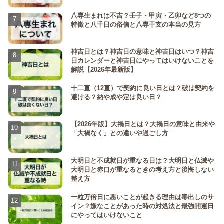
八専生まれは不吉？壬子・甲寅・乙卯など8つの
特徴と八千日の俗信と八専干支の本当の見方
神吉日とは？神吉日の意味と神吉日はいつ？神吉
日カレンダーと神吉日にやってはいけないことを
解説【2026年最新版】
十二直（12直）で契約に良い日とは？破は契約を
避ける？納や成や定は良い日？
【2026年版】大禍日とは？大禍日の意味と由来や
「大禍なく」との違いや過ごし方
大明日と不成就日が重なる日は？大明日と仏滅や
大明日と赤口が重なるときの考え方と後悔しない
整え方
一粒万倍日に悪いことが起きる理由は毒出しのサ
イン？嫌なことがあった時の対処法と最強開運日
にやってはいけないこと