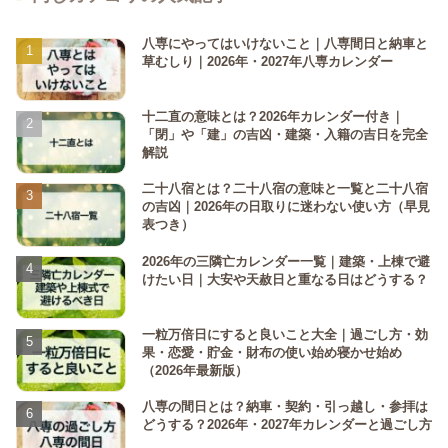
八専にやってはいけないこと｜八専間日と納車と
草むしり｜2026年・2027年八専カレンダー
十二直の意味とは？2026年カレンダー付き｜
「閉」や「建」の吉凶・建築・入籍の吉日を完全
解説
二十八宿とは？二十八宿の意味と一覧と二十八宿
の吉凶｜2026年の日取りに迷わない使い方（早見
表つき）
2026年の三隣亡カレンダー一覧｜建築・上棟で避
けたい日｜大安や天赦日と重なる日はどうする？
一粒万倍日にすると良いこと大全｜過ごし方・効
果・恋愛・貯金・財布の使い始め寝かせ始め
（2026年最新版）
八専の間日とは？納車・契約・引っ越し・参拝は
どうする？2026年・2027年カレンダーと過ごし方