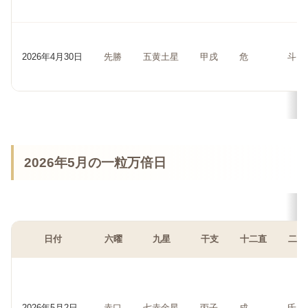
2026年4月30日
先勝
五黄土星
甲戌
危
斗
2026年5月の一粒万倍日
日付
六曜
九星
干支
十二直
二十
2026年5月2日
赤口
七赤金星
丙子
成
氐