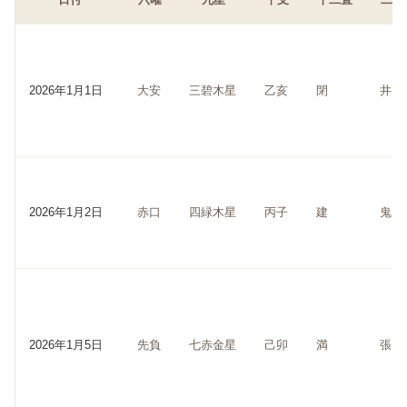
2026年1月1日
大安
三碧木星
乙亥
閉
井
2026年1月2日
赤口
四緑木星
丙子
建
鬼
2026年1月5日
先負
七赤金星
己卯
満
張