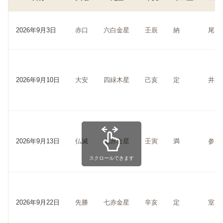
2026年9月3日
赤口
六白金星
壬辰
納
尾
2026年9月10日
大安
四緑木星
己亥
定
井
2026年9月13日
仏滅
七赤金星
壬寅
満
参
スクロールできます
2026年9月22日
先勝
七赤金星
辛亥
定
室