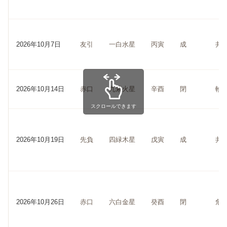
2026年10月7日
友引
一白水星
丙寅
成
井
2026年10月14日
赤口
九紫火星
辛酉
閉
軫
スクロールできます
2026年10月19日
先負
四緑木星
戊寅
成
井
2026年10月26日
赤口
六白金星
癸酉
閉
危