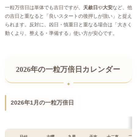
一粒万倍日は単体でも吉日ですが、
天赦日
や
大安
など、他
の吉日と重なると「良いスタートの後押しが強い」と捉え
られます。反対に、凶日・慎重日と重なる場合は「大きく
動くより、整える・準備する」使い方が安心です。
2026年の一粒万倍日カレンダー
2026年1月の一粒万倍日
日付
六曜
九星
干支
十二直
二十