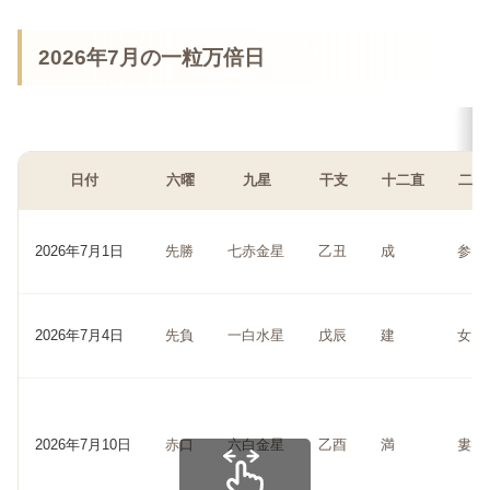
2026年7月の一粒万倍日
日付
六曜
九星
干支
十二直
二十
2026年7月1日
先勝
七赤金星
乙丑
成
参
2026年7月4日
先負
一白水星
戊辰
建
女
2026年7月10日
赤口
六白金星
乙酉
満
婁