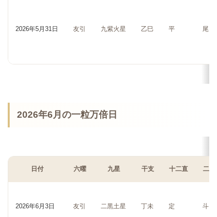
2026年5月31日
友引
九紫火星
乙巳
平
尾
2026年6月の一粒万倍日
日付
六曜
九星
干支
十二直
二十
2026年6月3日
友引
二黒土星
丁未
定
斗