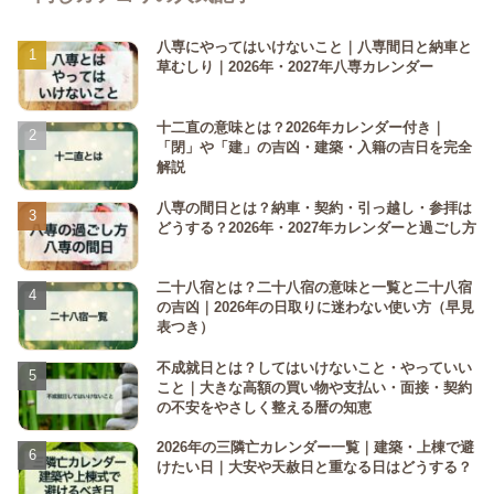
八専にやってはいけないこと｜八専間日と納車と
草むしり｜2026年・2027年八専カレンダー
十二直の意味とは？2026年カレンダー付き｜
「閉」や「建」の吉凶・建築・入籍の吉日を完全
解説
八専の間日とは？納車・契約・引っ越し・参拝は
どうする？2026年・2027年カレンダーと過ごし方
二十八宿とは？二十八宿の意味と一覧と二十八宿
の吉凶｜2026年の日取りに迷わない使い方（早見
表つき）
不成就日とは？してはいけないこと・やっていい
こと｜大きな高額の買い物や支払い・面接・契約
の不安をやさしく整える暦の知恵
2026年の三隣亡カレンダー一覧｜建築・上棟で避
けたい日｜大安や天赦日と重なる日はどうする？