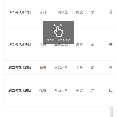
2026年3月12日
赤口
一白水星
丙戌
平
昴
スクロールできます
2026年3月16日
仏滅
五黄土星
庚寅
定
井
2026年3月23日
先勝
三碧木星
丁酉
定
柳
2026年3月28日
仏滅
八白土星
壬寅
満
氐