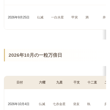
2026年9月25日
仏滅
一白水星
甲寅
満
井
2026年10月の一粒万倍日
日付
六曜
九星
干支
十二直
二
2026年10月4日
仏滅
七赤金星
癸亥
執
房