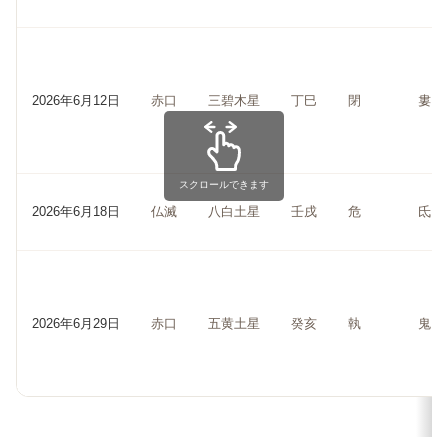
2026年6月12日
赤口
三碧木星
丁巳
閉
婁
スクロールできます
2026年6月18日
仏滅
八白土星
壬戌
危
氐
2026年6月29日
赤口
五黄土星
癸亥
執
鬼