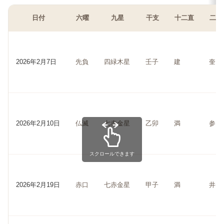
日付
六曜
九星
干支
十二直
二十
2026年2月7日
先負
四緑木星
壬子
建
奎
2026年2月10日
仏滅
七赤金星
乙卯
満
参
スクロールできます
2026年2月19日
赤口
七赤金星
甲子
満
井