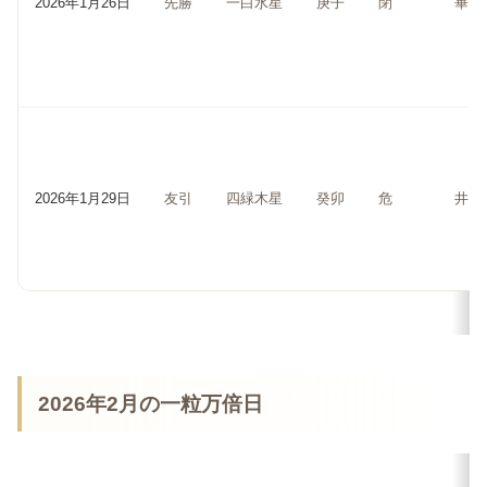
2026年1月26日
先勝
一白水星
庚子
閉
畢
2026年1月29日
友引
四緑木星
癸卯
危
井
2026年2月の一粒万倍日