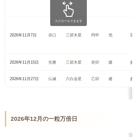
スクロールできます
2026年11月7日
赤口
三碧木星
丙申
危
室
2026年11月15日
先勝
三碧木星
癸卯
建
参
2026年11月27日
仏滅
六白金星
乙卯
建
参
2026年12月の一粒万倍日