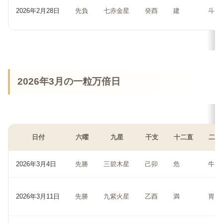
2026年2月28日
先負
七赤金星
癸酉
建
斗
2026年3月の一粒万倍日
日付
六曜
九星
干支
十二直
二十
2026年3月4日
先勝
三碧木星
己卯
危
牛
2026年3月11日
先勝
九紫火星
乙酉
満
胃