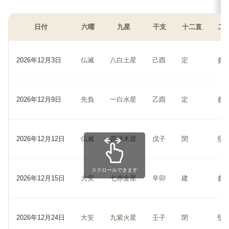
日付
六曜
九星
干支
十二直
二
2026年12月3日
仏滅
八白土星
己酉
定
参
2026年12月9日
先負
一白水星
乙酉
定
参
2026年12月12日
仏滅
四緑木星
戊子
閉
壁
スクロールできます
2026年12月15日
大安
七赤金星
辛卯
建
参
2026年12月24日
大安
九紫火星
壬子
閉
壁