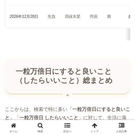
2026年12月28日
先負
四緑木星
丙辰
満
参
一粒万倍日にすると良いこと
（したらいいこと）総まとめ
ここからは、検索で特に多い「
一粒万倍日にすると良いこ
と
」「
一粒万倍日 したらいいこと
」に対して、生活に落
とし込みやすい形でまとめます。ポイントは、
小さく始め
ホーム
検索
目次へ
トップ
人気記事
て、続けられる形にする
ことです。