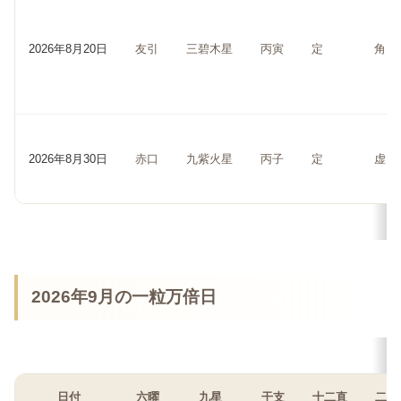
2026年8月20日
友引
三碧木星
丙寅
定
角
2026年8月30日
赤口
九紫火星
丙子
定
虚
2026年9月の一粒万倍日
日付
六曜
九星
干支
十二直
二十