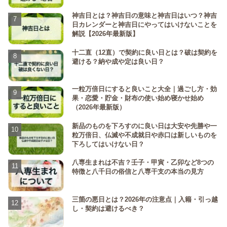
神吉日とは？神吉日の意味と神吉日はいつ？神吉
日カレンダーと神吉日にやってはいけないことを
解説【2026年最新版】
十二直（12直）で契約に良い日とは？破は契約を
避ける？納や成や定は良い日？
一粒万倍日にすると良いこと大全｜過ごし方・効
果・恋愛・貯金・財布の使い始め寝かせ始め
（2026年最新版）
新品のものを下ろすのに良い日は大安や先勝や一
粒万倍日、仏滅や不成就日や赤口は新しいものを
下ろしてはいけない日？
八専生まれは不吉？壬子・甲寅・乙卯など8つの
特徴と八千日の俗信と八専干支の本当の見方
三箇の悪日とは？2026年の注意点｜入籍・引っ越
し・契約は避けるべき？