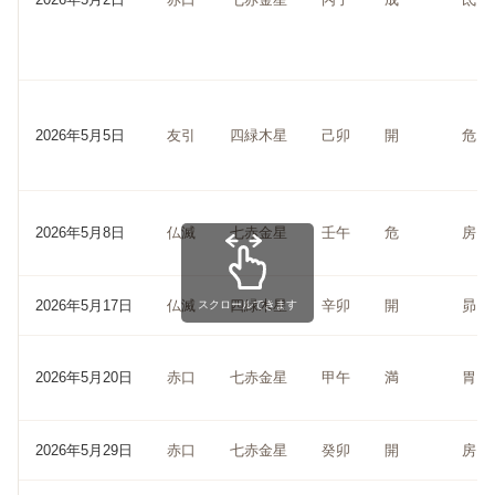
2026年5月5日
友引
四緑木星
己卯
開
危
2026年5月8日
仏滅
七赤金星
壬午
危
房
2026年5月17日
仏滅
四緑木星
辛卯
開
昴
スクロールできます
2026年5月20日
赤口
七赤金星
甲午
満
胃
2026年5月29日
赤口
七赤金星
癸卯
開
房