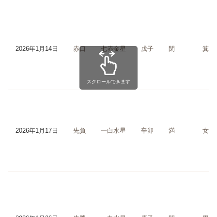
2026年1月14日
赤口
七赤金星
戊子
閉
箕
スクロールできます
2026年1月17日
先負
一白水星
辛卯
満
女