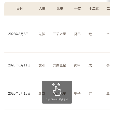
日付
六曜
九星
干支
十二直
二十
2026年8月8日
先勝
三碧木星
癸巳
危
奎
2026年8月11日
友引
六白金星
丙申
成
参
2026年8月18日
赤口
三碧木星
甲子
定
翼
スクロールできます