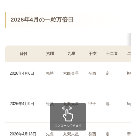
2026年4月の一粒万倍日
日付
六曜
九星
干支
十二直
二十
2026年4月6日
先勝
六白金星
辛酉
定
柳
2026年4月9日
先負
九紫火星
甲子
危
氐
スクロールできます
2026年4月18日
先負
九紫火星
癸酉
定
壁