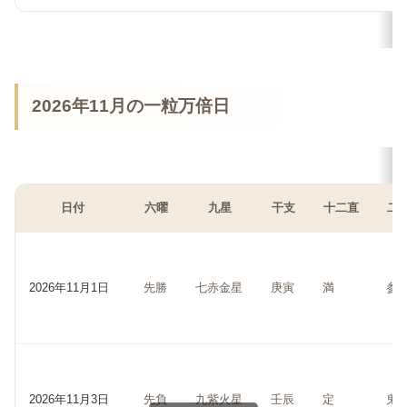
2026年11月の一粒万倍日
日付
六曜
九星
干支
十二直
二
2026年11月1日
先勝
七赤金星
庚寅
満
参
2026年11月3日
先負
九紫火星
壬辰
定
鬼