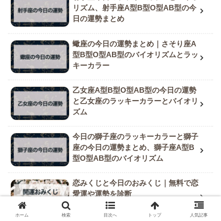
リズム、射手座A型B型O型AB型の今
日の運勢まとめ
蠍座の今日の運勢まとめ｜さそり座A
型B型O型AB型のバイオリズムとラッ
キーカラー
乙女座A型B型O型AB型の今日の運勢
と乙女座のラッキーカラーとバイオリ
ズム
今日の獅子座のラッキーカラーと獅子
座の今日の運勢まとめ、獅子座A型B
型O型AB型のバイオリズム
恋みくじと今日のおみくじ｜無料で恋
愛運や運勢を診断
ホーム
検索
目次へ
トップ
人気記事