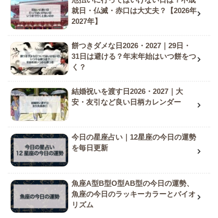
就日・仏滅・赤口は大丈夫？【2026年
2027年】
餅つきダメな日2026・2027｜29日・
31日は避ける？年末年始はいつ餅をつ
く？
結婚祝いを渡す日2026・2027｜大
安・友引など良い日柄カレンダー
今日の星座占い｜12星座の今日の運勢
を毎日更新
魚座A型B型O型AB型の今日の運勢、
魚座の今日のラッキーカラーとバイオ
リズム