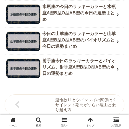
水瓶座の今日のラッキーカラーと水瓶
座A型B型O型AB型の今日の運勢まと
め
今日の山羊座のラッキーカラーと山羊
座A型B型O型AB型のバイオリズムと
今日の運勢まとめ
射手座今日のラッキーカラーとバイオ
リズム、射手座A型B型O型AB型の今
日の運勢まとめ
運命数11とツインレイの関係は？
サイレント期間がつらい理由と乗
り越え方
ツインレイ男性から溺愛される理
ホーム
検索
目次へ
トップ
人気記事
由と溺愛される方法