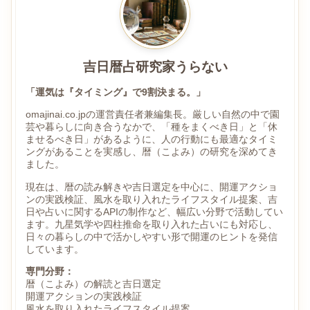
吉日暦占研究家うらない
「運気は『タイミング』で9割決まる。」
omajinai.co.jpの運営責任者兼編集長。厳しい自然の中で園
芸や暮らしに向き合うなかで、「種をまくべき日」と「休
ませるべき日」があるように、人の行動にも最適なタイミ
ングがあることを実感し、暦（こよみ）の研究を深めてき
ました。
現在は、暦の読み解きや吉日選定を中心に、開運アクショ
ンの実践検証、風水を取り入れたライフスタイル提案、吉
日や占いに関するAPIの制作など、幅広い分野で活動してい
ます。九星気学や四柱推命を取り入れた占いにも対応し、
日々の暮らしの中で活かしやすい形で開運のヒントを発信
しています。
専門分野：
暦（こよみ）の解読と吉日選定
開運アクションの実践検証
風水を取り入れたライフスタイル提案