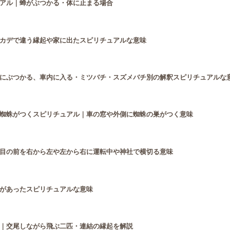
アル｜蝉がぶつかる・体に止まる場合
カデで違う縁起や家に出たスピリチュアルな意味
にぶつかる、車内に入る・ミツバチ・スズメバチ別の解釈スピリチュアルな
蜘蛛がつくスピリチュアル｜車の窓や外側に蜘蛛の巣がつく意味
目の前を右から左や左から右に運転中や神社で横切る意味
があったスピリチュアルな意味
｜交尾しながら飛ぶ二匹・連結の縁起を解説