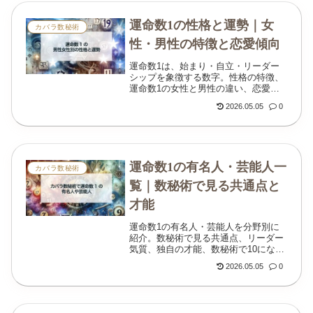
運命数1の性格と運勢｜女
カバラ数秘術
性・男性の特徴と恋愛傾向
運命数1は、始まり・自立・リーダー
シップを象徴する数字。性格の特徴、
運命数1の女性と男性の違い、恋愛・
仕事・人間関係の傾向まで解説しま
2026.05.05
0
す。
運命数1の有名人・芸能人一
カバラ数秘術
覧｜数秘術で見る共通点と
才能
運命数1の有名人・芸能人を分野別に
紹介。数秘術で見る共通点、リーダー
気質、独自の才能、数秘術で10になる
人との関係もわかりやすく解説しま
2026.05.05
0
す。