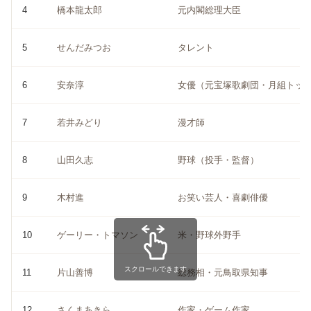
4
橋本龍太郎
元内閣総理大臣
5
せんだみつお
タレント
6
安奈淳
女優（元宝塚歌劇団・月組トッ
7
若井みどり
漫才師
8
山田久志
野球（投手・監督）
9
木村進
お笑い芸人・喜劇俳優
10
ゲーリー・トマソン
米・野球外野手
スクロールできます
11
片山善博
総務相・元鳥取県知事
12
さくまあきら
作家・ゲーム作家