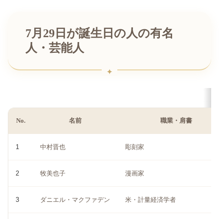
7月29日が誕生日の人の有名
人・芸能人
No.
名前
職業・肩書
1
中村晋也
彫刻家
2
牧美也子
漫画家
3
ダニエル・マクファデン
米・計量経済学者