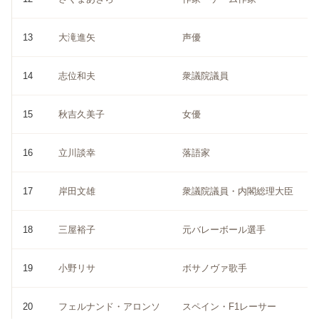
13
大滝進矢
声優
14
志位和夫
衆議院議員
15
秋吉久美子
女優
16
立川談幸
落語家
17
岸田文雄
衆議院議員・内閣総理大臣
18
三屋裕子
元バレーボール選手
19
小野リサ
ボサノヴァ歌手
20
フェルナンド・アロンソ
スペイン・F1レーサー