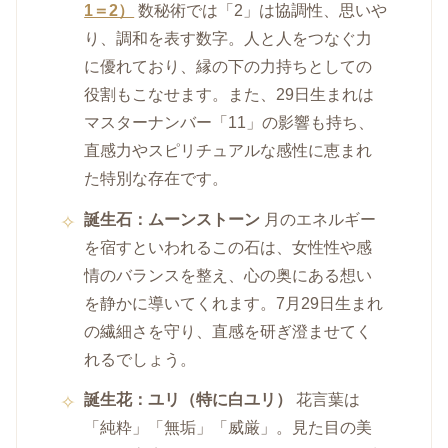
1＝2）
数秘術では「2」は協調性、思いや
り、調和を表す数字。人と人をつなぐ力
に優れており、縁の下の力持ちとしての
役割もこなせます。また、29日生まれは
マスターナンバー「11」の影響も持ち、
直感力やスピリチュアルな感性に恵まれ
た特別な存在です。
誕生石：ムーンストーン
月のエネルギー
を宿すといわれるこの石は、女性性や感
情のバランスを整え、心の奥にある想い
を静かに導いてくれます。7月29日生まれ
の繊細さを守り、直感を研ぎ澄ませてく
れるでしょう。
誕生花：ユリ（特に白ユリ）
花言葉は
「純粋」「無垢」「威厳」。見た目の美